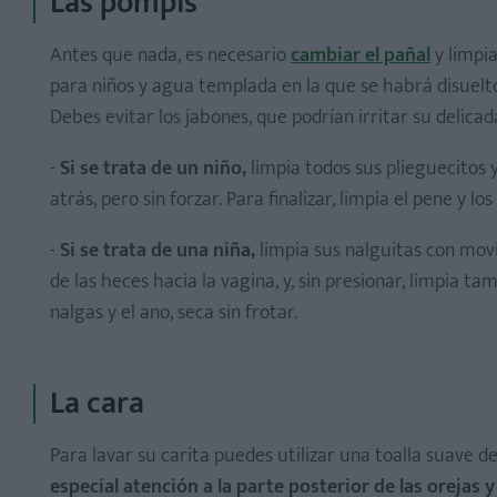
Las pompis
Antes que nada, es necesario
cambiar el pañal
y limpia
para niños y agua templada en la que se habrá disuelt
Debes evitar los jabones, que podrían irritar su delicada
-
Si se trata de un niño,
limpia todos sus plieguecitos
atrás, pero sin forzar. Para finalizar, limpia el pene y los
-
Si se trata de una niña,
limpia sus nalguitas con movi
de las heces hacia la vagina, y, sin presionar, limpia t
nalgas y el ano, seca sin frotar.
La cara
Para lavar su carita puedes utilizar una toalla suave de 
especial atención a la parte posterior de las orejas y 