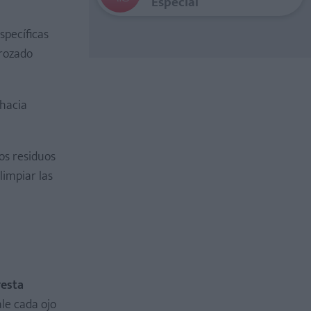
Especial
specíficas
 rozado
 hacia
os residuos
limpiar las
resta
ale cada ojo