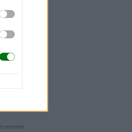
tá
terno, es
a ojo.
ner al niño
 el cerumen