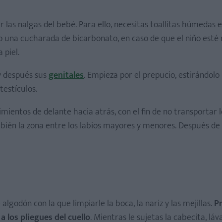
r las nalgas del bebé. Para ello, necesitas toallitas húmedas e
o una cucharada de bicarbonato, en caso de que el niño esté
 piel.
 y después sus
genitales
. Empieza por el prepucio, estirándolo
 testículos.
mientos de delante hacia atrás, con el fin de no transportar l
ambién la zona entre los labios mayores y menores. Después de 
algodón con la que limpiarle la boca, la nariz y las mejillas.
P
a los pliegues del cuello
. Mientras le sujetas la cabecita, láv