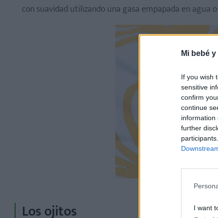
con suavidad utilizando una gasa empapada en agua o s
Mi bebé y
If you wish 
sensitive in
confirm you
continue se
information 
further disc
participants
Downstream 
Persona
Los ojitos
I want t