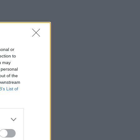
sonal or
ection to
ou may
 personal
out of the
 downstream
B’s List of