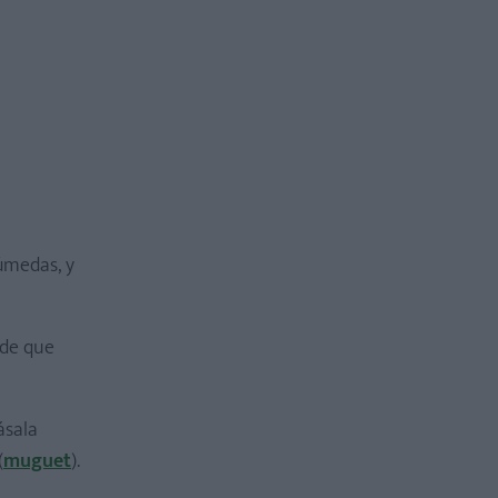
úmedas, y
o de que
ásala
(
muguet
).