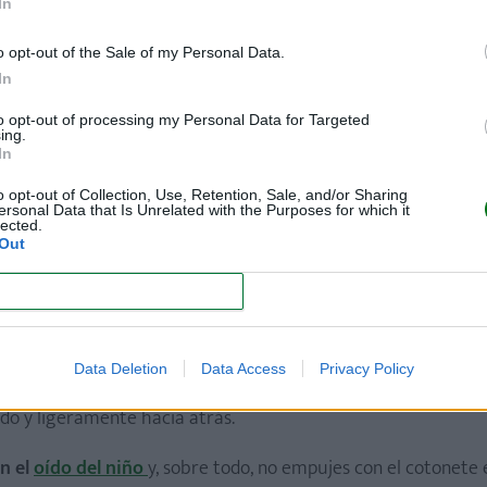
In
plada) o en una solución fisiológica. El agua de la llave es
o opt-out of the Sale of my Personal Data.
, muy débil y delicada.
In
ilizar toallitas de un solo uso específicas para niños.
to opt-out of processing my Personal Data for Targeted
ing.
In
de los ojos del bebé, partiendo del ángulo interno hacia el ex
o opt-out of Collection, Use, Retention, Sale, and/or Sharing
ersonal Data that Is Unrelated with the Purposes for which it
lected.
ciones, es importante utilizar una toallita o una gasa para cad
Out
CONFIRM
Data Deletion
Data Access
Privacy Policy
godón o agarra un cotonete y pásalo por la oreja. Debes mante
ado y ligeramente hacia atrás.
en el
oído del niño
y, sobre todo, no empujes con el cotonete