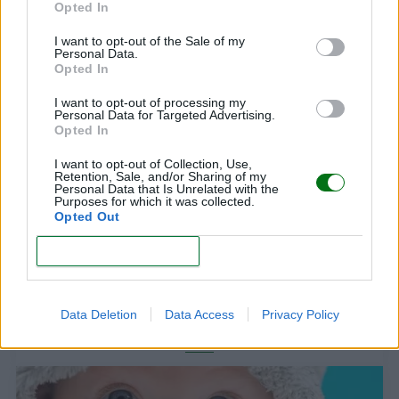
Opted In
Bebé prematuro: ¿mejor sietemesino que
ochomesino?
I want to opt-out of the Sale of my
Personal Data.
Opted In
LEER
I want to opt-out of processing my
Personal Data for Targeted Advertising.
Opted In
I want to opt-out of Collection, Use,
Retention, Sale, and/or Sharing of my
Personal Data that Is Unrelated with the
Purposes for which it was collected.
Opted Out
CONFIRM
Calculadora del color de ojos del bebé
Data Deletion
Data Access
Privacy Policy
LEER