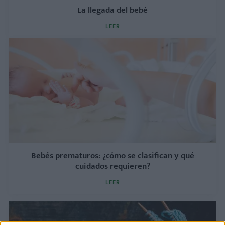
La llegada del bebé
LEER
Bebés prematuros: ¿cómo se clasifican y qué
cuidados requieren?
LEER