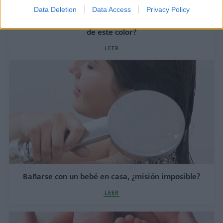
Data Deletion
Data Access
Privacy Policy
Ojos grises: ¿por qué los bebés nacen con los ojos
de este color?
LEER
Bañarse con un bebé en casa, ¿misión imposible?
LEER