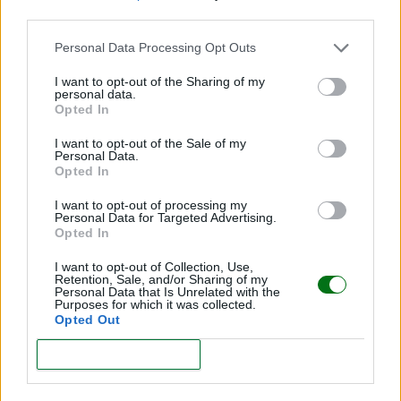
third parties.
Personal Data Processing Opt Outs
I want to opt-out of the Sharing of my
personal data.
Opted In
I want to opt-out of the Sale of my
Bebé prematuro: ¿mejor sietemesino que
Personal Data.
ochomesino?
Opted In
LEER
I want to opt-out of processing my
Personal Data for Targeted Advertising.
Opted In
I want to opt-out of Collection, Use,
Retention, Sale, and/or Sharing of my
Personal Data that Is Unrelated with the
Purposes for which it was collected.
Opted Out
CONFIRM