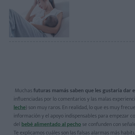
​ Muchas
futuras mamás saben que les gustaría dar e
influenciadas por lo comentarios y las malas experienci
leche
) son muy raros. En realidad, lo que es muy frec
información y el apoyo indispensables para empezar c
del
bebé alimentado al pecho
se confunden con señale
Te explicamos cuáles son las falsas alarmas más habitu