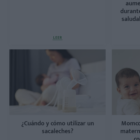
aume
durante
saludab
LEER
¿Cuándo y cómo utilizar un
Momcoz
sacaleches?
matern
co