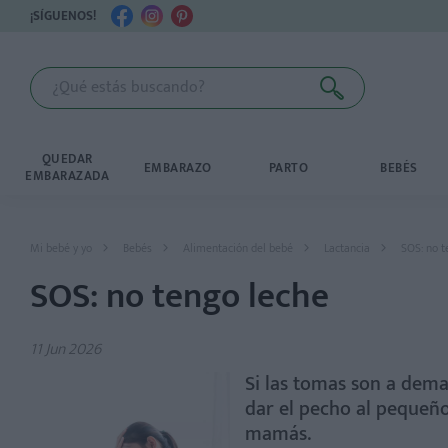
¡SÍGUENOS!
QUEDAR
EMBARAZO
PARTO
BEBÉS
EMBARAZADA
Mi bebé y yo
Bebés
Alimentación del bebé
Lactancia
SOS: no t
SOS: no tengo leche
11 Jun 2026
Si las tomas son a dema
dar el pecho al pequeño
mamás.