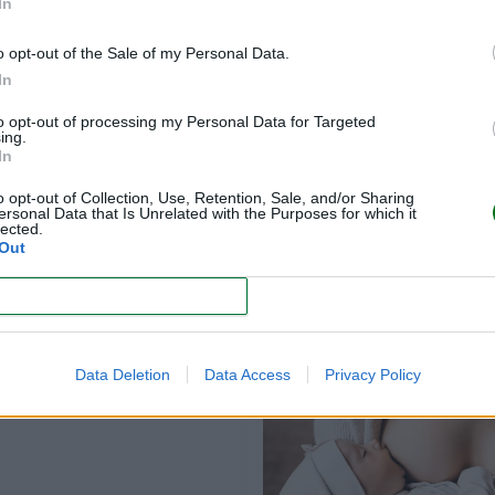
In
o opt-out of the Sale of my Personal Data.
In
to opt-out of processing my Personal Data for Targeted
ing.
In
o opt-out of Collection, Use, Retention, Sale, and/or Sharing
ersonal Data that Is Unrelated with the Purposes for which it
lected.
Out
CONFIRM
problemas se pueden
durante la lactancia
Data Deletion
Data Access
Privacy Policy
materna?