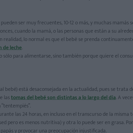
as pueden ser muy frecuentes, 10-12 o más, y muchas mamás s
ntonces, cuando la mamá, o las personas que están a su alrede
n realidad, lo normal es que el bebé se prenda continuamente
n de leche
.
 sólo para alimentarse, sino también porque quiere el consu
l bebé) está desaconsejada en la actualidad, pues se trata 
e las
tomas del bebé son distintas a lo largo del día
. A vece
 “tentempiés”.
ante las 24 horas, en incluso en el transcurso de la misma 
ed pero es menos nutritiva) y otra lo puede ser en grasa. Por 
 papás y provocar una preocupación injustificada.