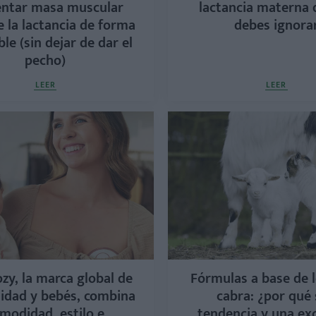
ntar masa muscular
lactancia materna 
 la lactancia de forma
debes ignora
le (sin dejar de dar el
pecho)
LEER
LEER
y, la marca global de
Fórmulas a base de 
idad y bebés, combina
cabra: ¿por qué
modidad, estilo e
tendencia y una ex