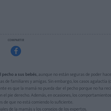
COMPARTIR

l pecho a sus bebés
, aunque no están seguras de poder hacer
as de familiares y amigas. Sin embargo, los casos agalactia (
uente es que la mamá no pueda dar el pecho porque no ha reci
on el pie derecho. Además, en ocasiones, los comportamiento
s de que no está comiendo lo suficiente.
ales de la mamás y los consejos de los expertos.