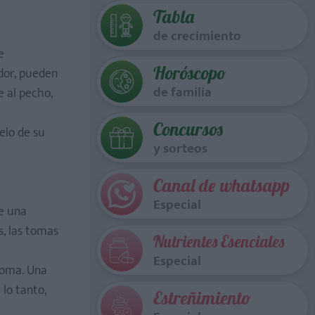
Tabla
de crecimiento
e
Horóscopo
dor, pueden
de familia
 al pecho,
Concursos
elo de su
y sorteos
Canal de whatsapp
Especial
de una
s, las tomas
Nutrientes Esenciales
Especial
toma. Una
lo tanto,
Estreñimiento