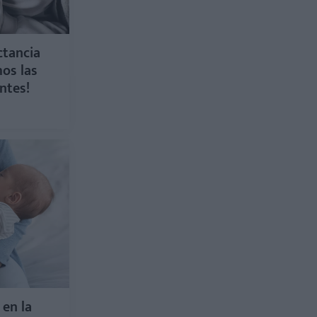
ctancia
os las
ntes!
 en la