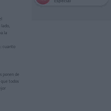
Especial
el
 lado,
a la
a: cuanto
os ponen de
o que todos
ejor