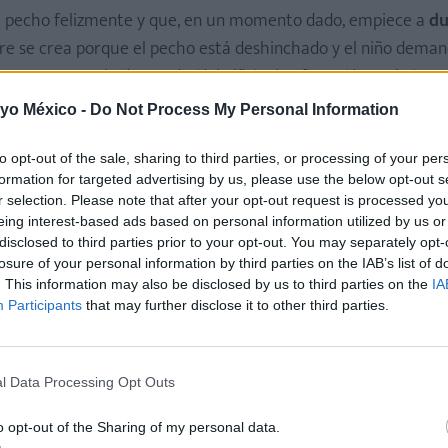
l pecho felizmente y que, en un momento dado, empiece a
du
bre se crea porque el pecho está deshinchado y el niño dema
uestran que la demanda (del niño) y la oferta (de pecho) est
 repente sin ningún motivo.
 yo México -
Do Not Process My Personal Information
to opt-out of the sale, sharing to third parties, or processing of your per
formation for targeted advertising by us, please use the below opt-out s
amá está muy nerviosa? La naturaleza ha previsto que, para 
r selection. Please note that after your opt-out request is processed y
de los más pequeños, sobre todo, en los momentos de dificulta
eing interest-based ads based on personal information utilized by us or
cción de oxitocina, es importante que la mamá busque una est
disclosed to third parties prior to your opt-out. You may separately opt-
losure of your personal information by third parties on the IAB’s list of
vuelva a poner al bebé al pecho, confiando en la capacidad de 
. This information may also be disclosed by us to third parties on the
IA
Participants
that may further disclose it to other third parties.
onada con bebés y niños, embarazo y parto, m(p)aternidad y fami
l Data Processing Opt Outs
o opt-out of the Sharing of my personal data.