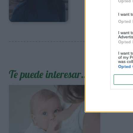
Opted 
I want t
Opted 
I want 
Advertis
Opted 
I want t
of my P
was col
Opted 
Te puede interesar…
¿Qué 
dar 