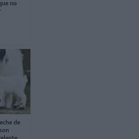
que no
r
leche de
 son
celente