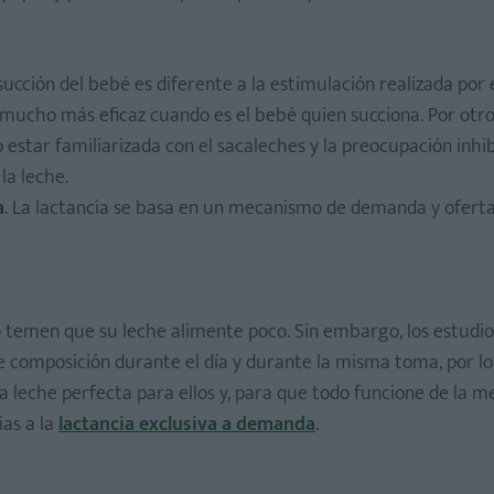
succión del bebé es diferente a la estimulación realizada por 
mucho más eficaz cuando es el bebé quien succiona. Por otro
estar familiarizada con el sacaleches y la preocupación inhib
la leche.
a
. La lactancia se basa en un mecanismo de demanda y ofert
o temen que su leche alimente poco. Sin embargo, los estudi
e composición durante el día y durante la misma toma, por l
 la leche perfecta para ellos y, para que todo funcione de la m
as a la
lactancia exclusiva a demanda
.