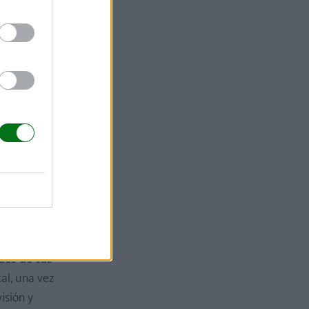
des de tus
al, una vez
isión y