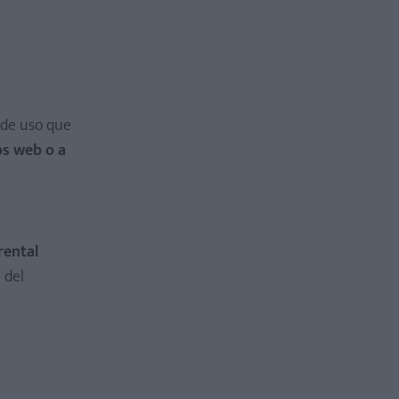
s de uso que
os web o a
rental
 del