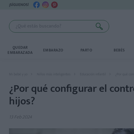
¡SÍGUENOS!
QUEDAR
EMBARAZO
PARTO
BEBÉS
EMBARAZADA
Mi bebé y yo
Niños más inteligentes
Educación infantil
¿Por qué conf
¿Por qué configurar el contr
hijos?
13 Feb 2024