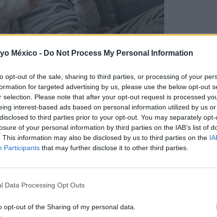
 yo México -
Do Not Process My Personal Information
nuevas habilidades a tus hijos
)
to opt-out of the sale, sharing to third parties, or processing of your per
formation for targeted advertising by us, please use the below opt-out s
r selection. Please note that after your opt-out request is processed y
eing interest-based ads based on personal information utilized by us or
disclosed to third parties prior to your opt-out. You may separately opt-
losure of your personal information by third parties on the IAB’s list of
n para tener el control de lo que hacen sus niñas y niños e
. This information may also be disclosed by us to third parties on the
IA
o de
uso de las pantallas
y las descargas de aplicaciones
, as
Participants
that may further disclose it to other third parties.
as, móviles y hasta televisores.
s menores e incluso conocer la ubicación del dispositivo y
l Data Processing Opt Outs
de supervisarlos. Y lograr que poco a poco desarrollen las habi
 Web.
o opt-out of the Sharing of my personal data.