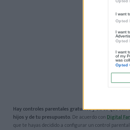
Opted 
I want t
Opted 
I want 
Advertis
Opted 
I want t
of my P
was col
Opted 
Hay controles parentales gratuitos y otros que son
hijos y de tu presupuesto
. De acuerdo con
Digital Fa
que te hayas decidido a configurar un control parental 