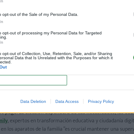
In
o opt-out of the Sale of my Personal Data.
In
to opt-out of processing my Personal Data for Targeted
ing.
In
o opt-out of Collection, Use, Retention, Sale, and/or Sharing
ersonal Data that Is Unrelated with the Purposes for which it
lected.
Out
CONFIRM
Data Deletion
Data Access
Privacy Policy
 de pago
.
La elección dependerá de tus necesidades, las eda
mily
, expertos en transformación educativa y ciudadanía digit
en los aparatos de la familia “es crucial mantener una superv