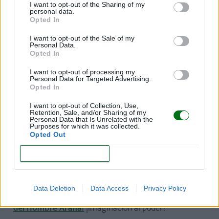
Disney!
¡Todo un sueño para los peques!
I want to opt-out of the Sharing of my
personal data.
Opted In
I want to opt-out of the Sale of my
Dibujos de sirenas para pintar
Personal Data.
Opted In
Las sirenas son seres fantásticos y fascinantes que
I want to opt-out of processing my
cautivan a los niños.
¡Descarga estas 10 plantillas de
Personal Data for Targeted Advertising.
Opted In
dibujos para imprimir y colorear de sirenas y
pásatelo en grande con tu hijo!
I want to opt-out of Collection, Use,
Retention, Sale, and/or Sharing of my
Personal Data that Is Unrelated with the
Purposes for which it was collected.
Opted Out
Dibujos de Spiderman para colorear
CONFIRM
Si hay un superhéroe que le gusta a todos los niños y
niñas es Spiderman.
¡En este artículo, encontrarás
Data Deletion
Data Access
Privacy Policy
10 plantillas de dibujos para imprimir y colorear
del Hombre Araña!
¡Imaginación al poder!