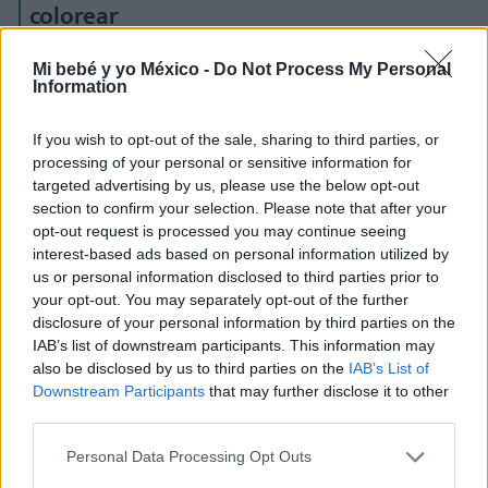
colorear
A los peques les suele gustar mucho todo lo
Mi bebé y yo México -
Do Not Process My Personal
Information
relacionado con Pokémon y otros personajes como
Pikachu o Vaporeon. Si tu hijo es un fan de
If you wish to opt-out of the sale, sharing to third parties, or
Pokémon,
¡aquí tienes 10 plantillas de dibujos para
processing of your personal or sensitive information for
imprimir y colorear!
¡Le encantarán!
targeted advertising by us, please use the below opt-out
section to confirm your selection. Please note that after your
opt-out request is processed you may continue seeing
interest-based ads based on personal information utilized by
Dibujos de princesas para imprimir y
us or personal information disclosed to third parties prior to
colorear
your opt-out. You may separately opt-out of the further
disclosure of your personal information by third parties on the
Las princesas resultan fascinantes para muchas niñas
IAB’s list of downstream participants. This information may
also be disclosed by us to third parties on the
IAB’s List of
y niños. Y no sólo disfrutan disfrazándose, sino que
Downstream Participants
that may further disclose it to other
también les encanta pintarlas. Si estás buscando
third parties.
dibujos para colorear e imprimir de princesas,
¡aquí
Personal Data Processing Opt Outs
puedes descargar estos 10 dibujos de princesas