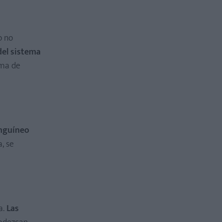
o no
del sistema
ema de
anguíneo
, se
a.
Las