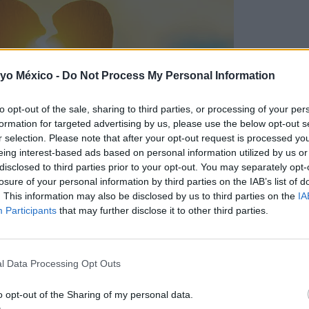
 yo México -
Do Not Process My Personal Information
to opt-out of the sale, sharing to third parties, or processing of your per
formation for targeted advertising by us, please use the below opt-out s
r selection. Please note that after your opt-out request is processed y
eing interest-based ads based on personal information utilized by us or
disclosed to third parties prior to your opt-out. You may separately opt-
losure of your personal information by third parties on the IAB’s list of
do en el
Journal of the American Heart Association
, rompe así
. This information may also be disclosed by us to third parties on the
IA
urante un ataque al corazón.
Veamos qué señales da el orga
Participants
that may further disclose it to other third parties.
azón
.
l Data Processing Opt Outs
 infravalorar
o opt-out of the Sharing of my personal data.