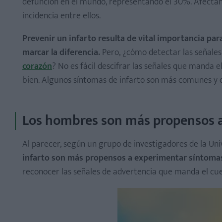
defunción en el mundo, representando el 30%. Afecta
incidencia entre ellos.
Prevenir un infarto resulta de vital importancia par
1. Dolor de brazo y hombro
marcar la diferencia.
Pero, ¿cómo detectar las señales
2. Dolor de muelas
corazón
? No es fácil descifrar las señales que manda
bien. Algunos síntomas de infarto son más comunes y 
3. Sofocos y mareos
4. Náuseas y aturdimiento
5. Entumecimiento de las extremidades
Los hombres son más propensos a
6. Dificultad para dormir
7. Cambios en la voz
Al parecer, según un grupo de investigadores de la Un
infarto son más propensos a experimentar síntomas
reconocer las señales de advertencia que manda el cu