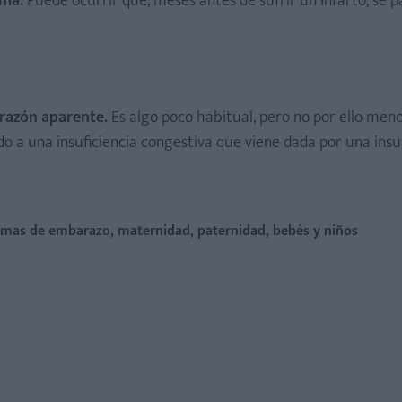
ema.
Puede ocurrir que, meses antes de sufrir un infarto, se 
 razón aparente.
Es algo poco habitual, pero no por ello men
o a una insuficiencia congestiva que viene dada por una insu
temas de embarazo, maternidad, paternidad, bebés y niños