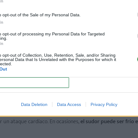
In
o opt-out of the Sale of my Personal Data.
In
l ataque cardíaco
destaca el dolor que se presenta en el ho
l tórax ni al pecho. Este dolor se localiza en el lado izquie
to opt-out of processing my Personal Data for Targeted
ing.
, también puede sentirse este dolor en ambos lados del cuerp
In
o opt-out of Collection, Use, Retention, Sale, and/or Sharing
ersonal Data that Is Unrelated with the Purposes for which it
lected.
Out
 ser una señal de infarto. Y es que un estudio canadiense a
sentir un fuerte dolor de muelas antes de ello.
CONFIRM
Data Deletion
Data Access
Privacy Policy
nfarto. Según investigaciones realizadas en Canadá en 2013, 
r un ataque cardíaco. En ocasiones,
el sudor puede ser frío e