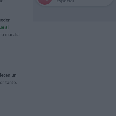
Especial
yor
pueden
ue al
o no marcha
decen un
or tanto,