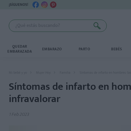
¡SÍGUENOS!
QUEDAR
EMBARAZO
PARTO
BEBÉS
EMBARAZADA
Mi bebé y yo
Mujer Hoy
Familia
Síntomas de infarto en hombres: las
Síntomas de infarto en hom
infravalorar
1 Feb 2023