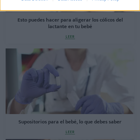
Esto puedes hacer para aligerar los cólicos del
lactante en tu bebé
LEER
Supositorios para el bebé, lo que debes saber
LEER