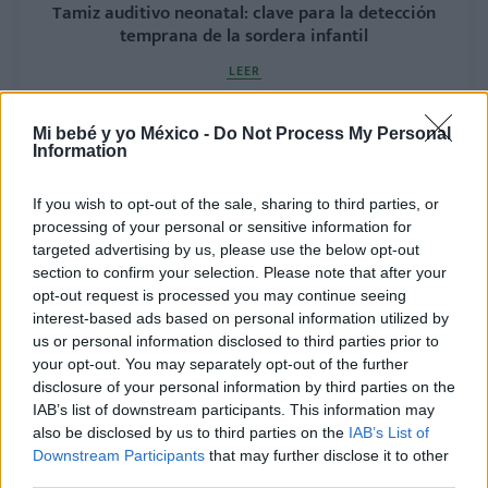
Tamiz auditivo neonatal: clave para la detección
temprana de la sordera infantil
LEER
Mi bebé y yo México -
Do Not Process My Personal
Information
If you wish to opt-out of the sale, sharing to third parties, or
processing of your personal or sensitive information for
targeted advertising by us, please use the below opt-out
section to confirm your selection. Please note that after your
opt-out request is processed you may continue seeing
interest-based ads based on personal information utilized by
us or personal information disclosed to third parties prior to
Infecciones en bebés prematuros: señales de
your opt-out. You may separately opt-out of the further
alerta y qué hacer
disclosure of your personal information by third parties on the
LEER
IAB’s list of downstream participants. This information may
also be disclosed by us to third parties on the
IAB’s List of
Downstream Participants
that may further disclose it to other
third parties.