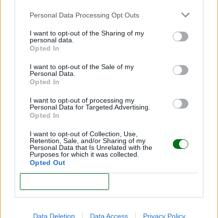
Personal Data Processing Opt Outs
I want to opt-out of the Sharing of my
personal data.
Opted In
I want to opt-out of the Sale of my
Personal Data.
Opted In
Sordera en bebés: la importancia de detectarla a
I want to opt-out of processing my
tiempo
Personal Data for Targeted Advertising.
Opted In
LEER
I want to opt-out of Collection, Use,
Retention, Sale, and/or Sharing of my
Personal Data that Is Unrelated with the
Purposes for which it was collected.
Opted Out
CONFIRM
Data Deletion
Data Access
Privacy Policy