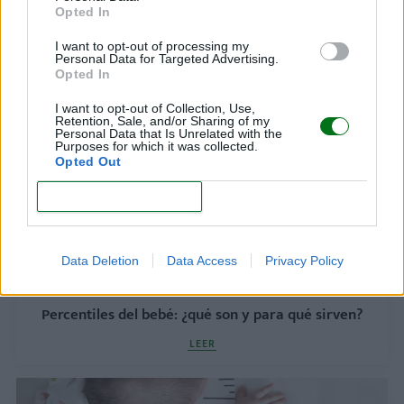
Opted In
I want to opt-out of processing my
Cuándo empieza a caminar un bebé
Personal Data for Targeted Advertising.
Opted In
LEER
I want to opt-out of Collection, Use,
Retention, Sale, and/or Sharing of my
Personal Data that Is Unrelated with the
Purposes for which it was collected.
Opted Out
CONFIRM
Data Deletion
Data Access
Privacy Policy
Percentiles del bebé: ¿qué son y para qué sirven?
LEER