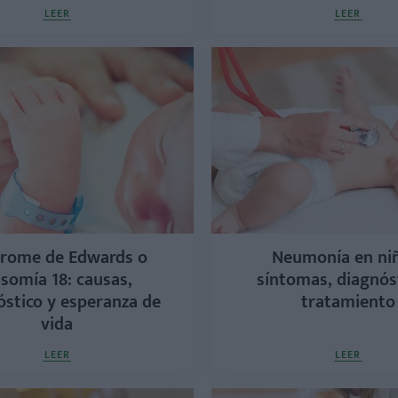
LEER
LEER
drome de Edwards o
Neumonía en ni
isomía 18: causas,
síntomas, diagnós
óstico y esperanza de
tratamiento
vida
LEER
LEER