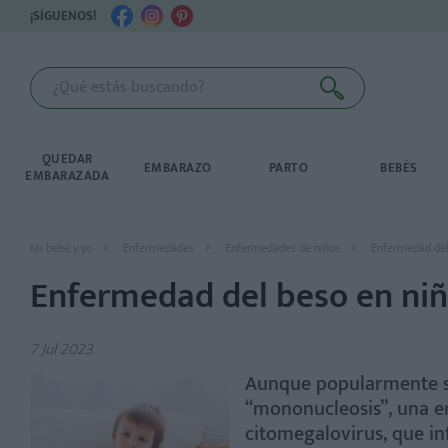
¡SÍGUENOS!
QUEDAR
EMBARAZO
PARTO
BEBÉS
EMBARAZADA
Mi bebé y yo
Enfermedades
Enfermedades de niños
Enfermedad del 
Enfermedad del beso en niñ
7 Jul 2023
Aunque popularmente s
“mononucleosis”, una en
citomegalovirus, que inf