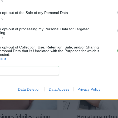
In
o opt-out of the Sale of my Personal Data.
In
to opt-out of processing my Personal Data for Targeted
ing.
In
o opt-out of Collection, Use, Retention, Sale, and/or Sharing
ersonal Data that Is Unrelated with the Purposes for which it
lected.
Out
CONFIRM
Data Deletion
Data Access
Privacy Policy
siones febriles: ¿cómo
Hematoma retroco