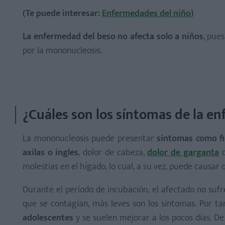
(Te puede interesar:
Enfermedades del niño
)
¿Ha pasado tu hijo la mononucleosis? ¿Cómo tratastei
La enfermedad del beso
no afecta solo a niños
, pue
por la mononucleosis.
¿Cuáles son los síntomas de la e
La mononucleosis puede presentar
síntomas como fi
axilas o ingles
, dolor de cabeza,
dolor de garganta
c
molestias en el hígado, lo cual, a su vez, puede causar
Durante el período de incubación, el afectado no suf
que se contagian, más leves son los síntomas. Por ta
adolescentes
y se suelen mejorar a los pocos días. D