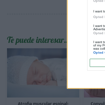
Opted 
I want t
Opted 
I want 
Advertis
Opted 
Te puede interesar…
I want t
of my P
was col
Opted 
Atrofia muscular espinal:
Convul