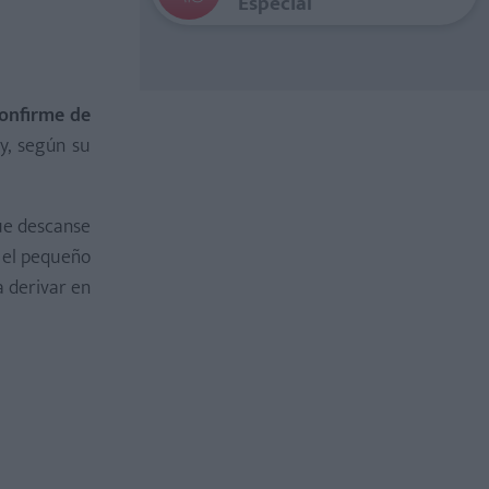
Especial
confirme de
y, según su
que descanse
 el pequeño
a derivar en