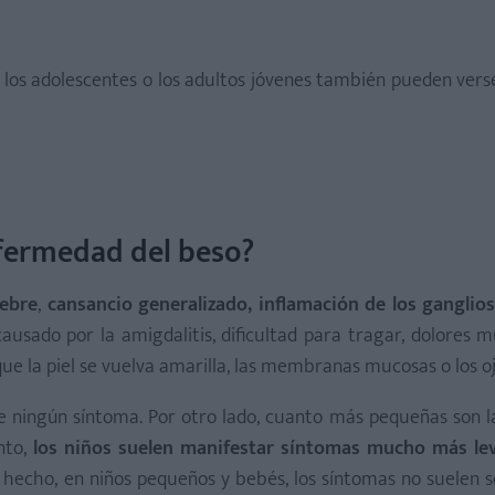
s la enfermedad del beso? ¡No dudes en contarnos tu experiencia
s los adolescentes o los adultos jóvenes también pueden vers
nfermedad del beso?
ebre
,
cansancio generalizado, inflamación de los ganglios 
ausado por la amigdalitis, dificultad para tragar, dolores 
 que la piel se vuelva amarilla, las membranas mucosas o los oj
re ningún síntoma. Por otro lado, cuanto más pequeñas son l
nto,
los niños suelen manifestar síntomas mucho más lev
e hecho, en niños pequeños y bebés, los síntomas no suelen 