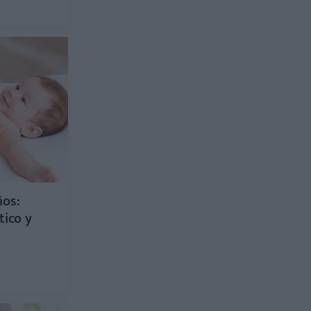
ños:
tico y