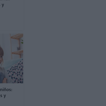
 y
s
 niños:
s y
s