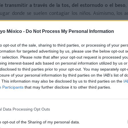
e transmitir a través de la tos, del estornudo o el beso
,
lugar donde se suelen contagiar los niños. Asimismo, los a
 yo México -
Do Not Process My Personal Information
rido esta enfermedad alguna vez en la vida
. Hay muchas p
estias, puesto que ya lo pasaron en su momento. A éstos s
to opt-out of the sale, sharing to third parties, or processing of your per
otras personas mediante su saliva sin presentar ningún sí
formation for targeted advertising by us, please use the below opt-out s
r selection. Please note that after your opt-out request is processed y
eing interest-based ads based on personal information utilized by us or
disclosed to third parties prior to your opt-out. You may separately opt-
 hasta que no deje de haber fiebre
. Si ha pasado un día en
losure of your personal information by third parties on the IAB’s list of
l niño ha superado la enfermedad del beso. No obstante,
. This information may also be disclosed by us to third parties on the
IA
, por lo que el afectado puede necesitar de unos cuantos dí
Participants
that may further disclose it to other third parties.
Cómo tratasteis la enfermedad del beso? ¡No
l Data Processing Opt Outs
o opt-out of the Sharing of my personal data.