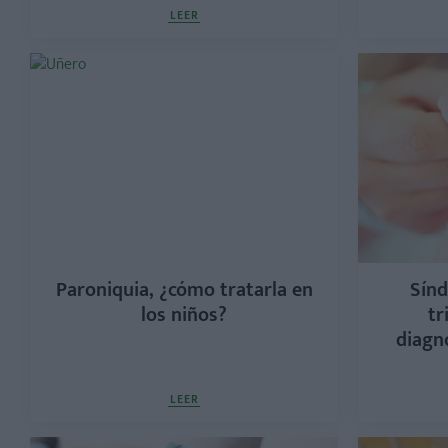
LEER
Paroniquia, ¿cómo tratarla en
Sín
los niños?
tr
diagn
LEER