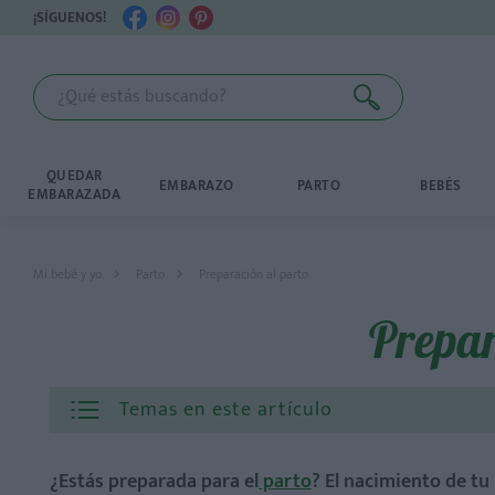
¡SÍGUENOS!
QUEDAR
EMBARAZO
PARTO
BEBÉS
EMBARAZADA
Mi bebé y yo
Parto
Preparación al parto
Prepar
Temas en este artículo
¿Estás preparada para el
parto
? El nacimiento de tu