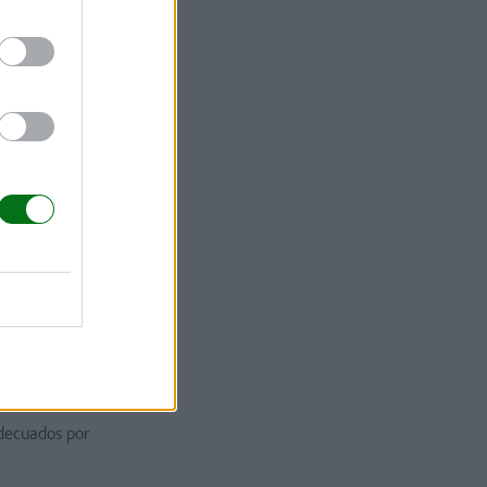
no le temen
o físico
o del bebé
.
r.
adecuados
por