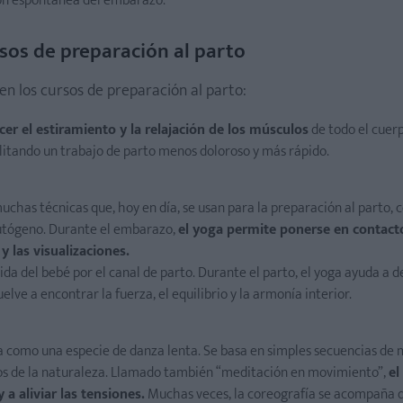
ión espontánea del embarazo.
rsos de preparación al parto
 en los cursos de preparación al parto:
cer el estiramiento y la relajación de los músculos
de todo el cuer
ilitando un trabajo de parto menos doloroso y más rápido.
muchas técnicas que, hoy en día, se usan para la preparación al parto, 
 autógeno. Durante el embarazo,
el yoga permite ponerse en contac
 las visualizaciones.
lida del bebé por el canal de parto. Durante el parto, el yoga ayuda a de
elve a encontrar la fuerza, el equilibrio y la armonía interior.
nta como una especie de danza lenta. Se basa en simples secuencias de
ntos de la naturaleza. Llamado también “meditación en movimiento”,
el
 a aliviar las tensiones.
Muchas veces, la coreografía se acompaña 