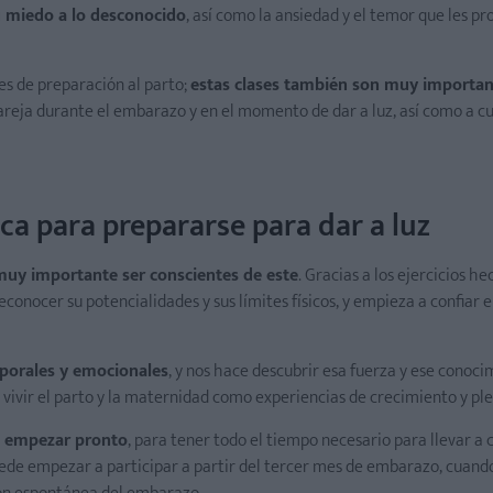
u miedo a lo desconocido
, así como la ansiedad y el temor que les p
es de preparación al parto;
estas clases también son muy importan
pareja durante el embarazo y en el momento de dar a luz, así como a cu
ica para prepararse para dar a luz
muy importante ser conscientes de este
. Gracias a los ejercicios h
econocer su potencialidades y sus límites físicos, y empieza a confiar e
orporales y emocionales
, y nos hace descubrir esa fuerza y ese conoc
 vivir el parto y la maternidad como experiencias de crecimiento y ple
a empezar pronto
, para tener todo el tiempo necesario para llevar a 
de empezar a participar a partir del tercer mes de embarazo, cuand