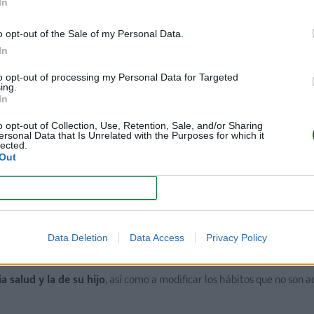
In
o opt-out of the Sale of my Personal Data.
In
to opt-out of processing my Personal Data for Targeted
lases de preparación al parto
ing.
In
dir a estas clases
, ya sea porque tienen otros hijos, porque 
o opt-out of Collection, Use, Retention, Sale, and/or Sharing
ersonal Data that Is Unrelated with the Purposes for which it
preparadas para ello de forma natural.
lected.
Out
s clases es ponerse a punto para poder hacer frente al esfuerz
CONFIRM
to del bebé,
estos cursos ofrecen mucho más
.
les surjan durante el embarazo
, el parto, el puerperio y el
cuidad
Data Deletion
Data Access
Privacy Policy
y de
stretching
que contribuyen a disminuir la sensación de dolo
 salud y la de su hijo
, así como a modificar los hábitos que no son 