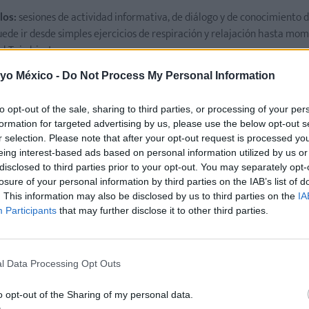
los:
sesiones de actividad informativa, de diálogo y de conocimiento
ede ir desde simples ejercicios de respiración y relajación hasta mo
l Tai-chi, etc.
s:
aquí, el futuro papá descubrirá qué puede hacer para apoyar física y
 yo México -
Do Not Process My Personal Information
 parto y el posparto, intentando, por ejemplo, hacer algunos ejercicio
 el dolor.
to opt-out of the sale, sharing to third parties, or processing of your per
formation for targeted advertising by us, please use the below opt-out s
r selection. Please note that after your opt-out request is processed y
eing interest-based ads based on personal information utilized by us or
disclosed to third parties prior to your opt-out. You may separately opt-
losure of your personal information by third parties on the IAB’s list of
. This information may also be disclosed by us to third parties on the
IA
Participants
that may further disclose it to other third parties.
l Data Processing Opt Outs
o opt-out of the Sharing of my personal data.