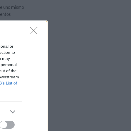
 de uno mismo
mentos
s de
sonal or
ection to
ou may
 personal
out of the
 downstream
B’s List of