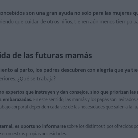
 concebidos son una gran ayuda no solo para las mujeres 
niendo que cuidar de otros niños, tienen aún menos tiempo p
ida de las futuras mamás
nto al parto, los padres descubren con alegría que ya ti
riores. ¿Qué se trabaja?
o expertos que instruyen y dan consejos, sino que priorizan las
es embarazadas.
En este sentido, las mamás y los papás son invitados 
rabajo corporal dependen cada vez de las necesidades que salen a la lu
ternal, es oportuno informarse
sobre los distintos tipos ofrecidos p
e en nuestras propias necesidades.