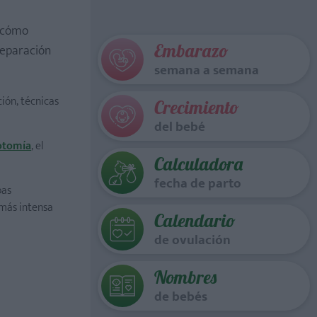
s cómo
Embarazo
reparación
semana a semana
ción, técnicas
Crecimiento
del bebé
otomía
, el
Calculadora
fecha de parto
pas
 más intensa
Calendario
de ovulación
Nombres
de bebés