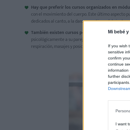
Hay que preferir los cursos organizados en módu
con el movimiento del cuerpo. Este último aspecto pu
dedicados al canto, a la danza creativa o del vientre, a
También existen cursos pensados para las pareja
Mi bebé y
psicológicamente a su pareja durante el embarazo, el
respiración, masajes y posiciones que ayuden a reducir
If you wish 
sensitive in
confirm you
continue se
information 
further disc
participants
Downstream 
Persona
I want t