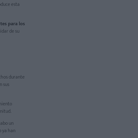
roduce esta
tes para los
idar de su
echos durante
n sus
imiento
nitud.
cabo un
o ya han