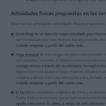
desaparecido la mayoría de los riesgos de interrupc
Actividades físicas propuestas en los cu
Estas son las principales actividades físicas propuestas
Stretching: es un ejercicio suave estudiado para favore
que los músculos sean más elásticos, blandos y móviles, fac
Cuándo empezar: a partir del cuarto mes.
Yoga prenatal
: de esta antigua disciplina india, proceden 
estiramientos, la eutonía, la hipnosis o el entrenamiento
consigo misma a través del movimiento, la respiración y
Algunos ejercicios ayudan a relajar el periné, útil para la sa
relajarse y abrirse. Entre una contracción y otra, la mujer vu
Cuándo empezar: a partir del cuarto mes.
El Tai Chi
:
es una práctica originaria de China, y se prese
fluidos, lentos y armoniosos, que se inspiran en los eleme
ayuda a encontrar la calma, a relajar las articulaciones y