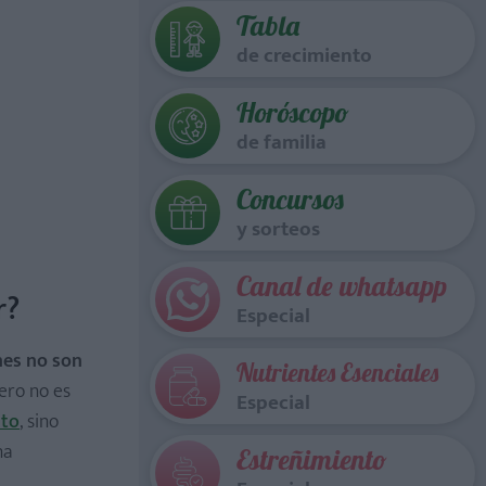
Tabla
de crecimiento
Horóscopo
de familia
Concursos
y sorteos
Canal de whatsapp
r?
Especial
nes no son
Nutrientes Esenciales
ero no es
Especial
rto
, sino
na
Estreñimiento