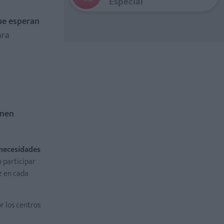
Especial
que esperan
ara
enen
 necesidades
a participar
z en cada
or los centros