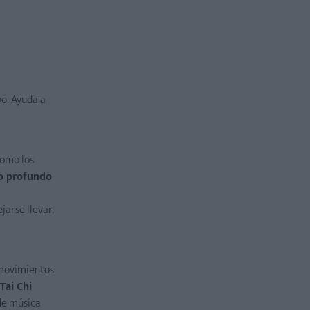
po. Ayuda a
como los
to profundo
jarse llevar,
 movimientos
 Tai Chi
de música