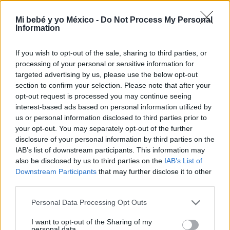
Una embarazada se niega a usar cubrebocas y
Mi bebé y yo México -
Do Not Process My Personal
acude al parto con su abogado
Information
LEER
If you wish to opt-out of the sale, sharing to third parties, or
processing of your personal or sensitive information for
targeted advertising by us, please use the below opt-out
section to confirm your selection. Please note that after your
NOTICIAS
opt-out request is processed you may continue seeing
interest-based ads based on personal information utilized by
us or personal information disclosed to third parties prior to
your opt-out. You may separately opt-out of the further
disclosure of your personal information by third parties on the
IAB’s list of downstream participants. This information may
also be disclosed by us to third parties on the
IAB’s List of
Downstream Participants
that may further disclose it to other
third parties.
Pfizer solicitará en noviembre la autorización de
Personal Data Processing Opt Outs
su vacuna para niños de 6 meses a 5 años
I want to opt-out of the Sharing of my
LEER
personal data.