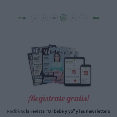
INICIO
...
37
38
39
40
...
FINAL
¡Regístrate gratis!
Recibirás
la revista “Mi bebé y yo” y las newsletters