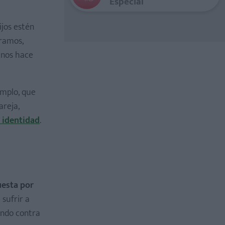
Especial
ijos estén
áramos,
 nos hace
emplo, que
areja,
 identidad
.
uesta por
 sufrir a
endo contra