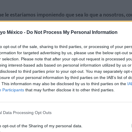
e le estaríamos imponiendo que sea lo que a nosotros, c
 yo México -
Do Not Process My Personal Information
ará educando a sus padres para que entiendan y comprendan que
uda para satisfacerlas. En este caso, el apego sí es saludable
to opt-out of the sale, sharing to third parties, or processing of your per
formation for targeted advertising by us, please use the below opt-out s
r selection. Please note that after your opt-out request is processed y
buena, pues activa nuestra motivación. La complicación vien
eing interest-based ads based on personal information utilized by us or
disclosed to third parties prior to your opt-out. You may separately opt-
zá mi hijo no tenga la necesidad de jugar muy bien al fútbol, 
losure of your personal information by third parties on the IAB’s list of
 de mi hijo, sino mía.
. This information may also be disclosed by us to third parties on the
IA
Participants
that may further disclose it to other third parties.
sear. Tomar distancia es, pues, crucial para interpretar de f
ario, el desear que estén bien se convierte en una necesidad.
l Data Processing Opt Outs
 motivamos mucho para que estén bien a nuestra manera,
llega
 simple ocupación de su espacio
físico, emocional y mental.
o opt-out of the Sharing of my personal data.