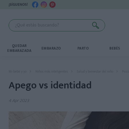
¡SÍGUENOS!
QUEDAR
EMBARAZO
PARTO
BEBÉS
EMBARAZADA
Mi bebé y yo
Niños más inteligentes
Salud y bienestar del niño
Psico
Apego vs identidad
4 Apr 2023