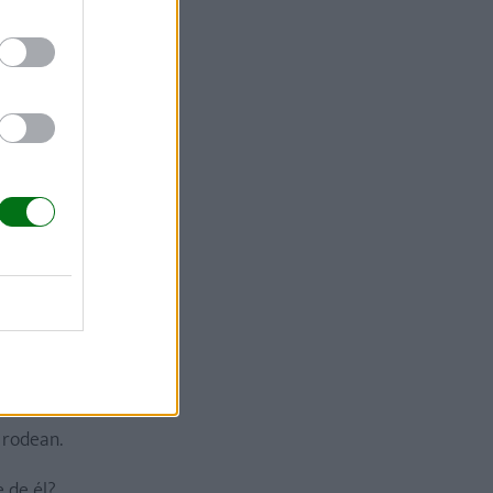
lo mejor por
a mucho
ades o, si
iones
acemos
, creando
da
 rodean.
 de él?