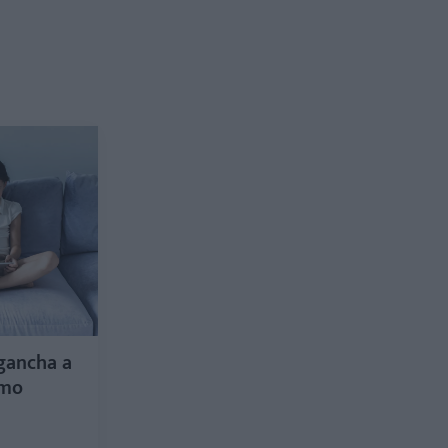
gancha a
smo