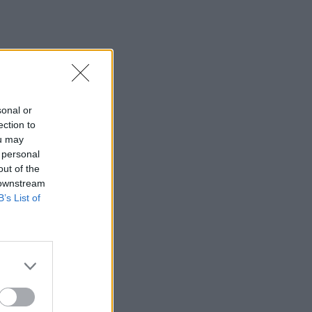
sonal or
ection to
ou may
 personal
out of the
 downstream
B’s List of
ida.