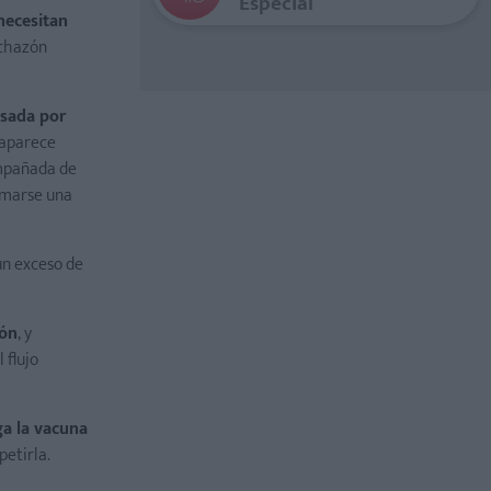
Especial
necesitan
nchazón
usada por
o aparece
ompañada de
ormarse una
un exceso de
bón
, y
 flujo
ga la vacuna
petirla.