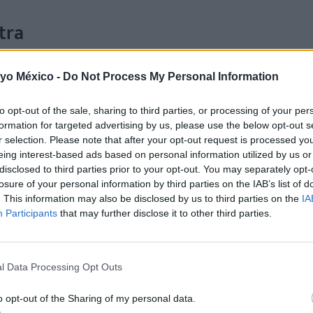
tra
 yo México -
Do Not Process My Personal Information
to opt-out of the sale, sharing to third parties, or processing of your per
 al niño sin motivo.
formation for targeted advertising by us, please use the below opt-out s
r selection. Please note that after your opt-out request is processed y
abia.
eing interest-based ads based on personal information utilized by us or
disclosed to third parties prior to your opt-out. You may separately opt-
losure of your personal information by third parties on the IAB’s list of
. This information may also be disclosed by us to third parties on the
IA
Participants
that may further disclose it to other third parties.
egundo día.
l Data Processing Opt Outs
o opt-out of the Sharing of my personal data.
mbarazo, bebés, niños pequeños, maternidad, familia y estilo de v