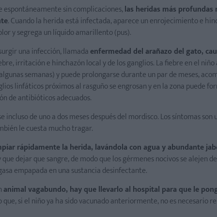
rse espontáneamente sin complicaciones,
las heridas más profundas 
nte
. Cuando la herida está infectada, aparece un enrojecimiento e hi
or y segrega un líquido amarillento (pus).
surgir una infección, llamada
enfermedad del arañazo del gato, ca
ebre, irritación e hinchazón local y de los ganglios. La fiebre en el niñ
a algunas semanas) y puede prolongarse durante un par de meses, ac
glios linfáticos próximos al rasguño se engrosan y en la zona puede f
ión de antibióticos adecuados.
e incluso de uno a dos meses después del mordisco. Los síntomas son 
 también le cuesta mucho tragar.
impiar rápidamente la herida, lavándola con agua y abundante ja
 que dejar que sangre, de modo que los gérmenes nocivos se alejen del
 gasa empapada en una sustancia desinfectante.
un
animal vagabundo, hay que llevarlo al hospital para que le pon
lo que, si el niño ya ha sido vacunado anteriormente, no es necesario re