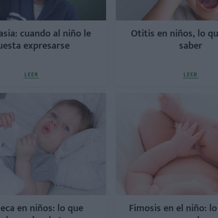
asia: cuando al niño le
Otitis en niños, lo q
uesta expresarse
saber
LEER
LEER
seca en niños: lo que
Fimosis en el niño: l