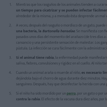
Mientras que los rasguños de los animales tienden a cura
un tiempo para cicatrizar y se pueden infectar fácilme
alrededor de la misma, y a menudo ésta desprende un mal ol
A veces, después del rasguño o mordisco de un gato, puede 
una bacteria, la
Bartonella henselae
. Se manifiesta con fi
pasados unos días del momento del arañazo (de tres días 
cansancio y una persistente sensación de malestar. Los gan
pústula. La infección se cura fácilmente con la administrac
Si el animal tiene rabia
, la enfermedad puede manifestars
saliva, fiebres, convulsiones y rigidez en el cuello. Al niño
Cuando un animal araña o muerde al niño,
es necesario l
dejándola bajo el chorro de agua durante diez minutos. Hay
sanguíneo. Después, hay que desinfectar la herida con una
Si el niño ha sido mordido por un
perro
, por un gato o por 
contra la rabia
. El efecto de la vacuna dura diez años, por 