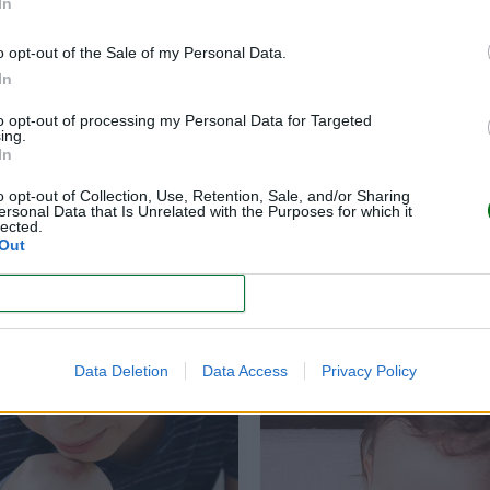
In
o opt-out of the Sale of my Personal Data.
In
to opt-out of processing my Personal Data for Targeted
ing.
In
o opt-out of Collection, Use, Retention, Sale, and/or Sharing
ersonal Data that Is Unrelated with the Purposes for which it
lected.
Out
CONFIRM
Data Deletion
Data Access
Privacy Policy