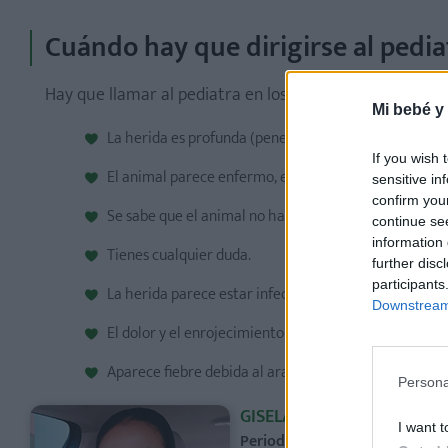
Cuándo hay que dirigirse al pedia
Hay que llamar al pediatra en los siguientes casos:
Mi bebé y
La herida es profunda (penetrante o con laceración).
If you wish 
El animal parece enfermo, es callejero o bien agredió
sensitive in
confirm you
Se sabe que el animal no ha sido vacunado contra la r
continue se
information 
Tienes cualquier duda.
further disc
participants
La herida parece estar infectada.
Downstream 
El dolor y el enrojecimiento aumentan después del s
Aparece fiebre debida al arañazo del gato.
Persona
GISELA GÓMEZ
I want t
Periodista especializada en e