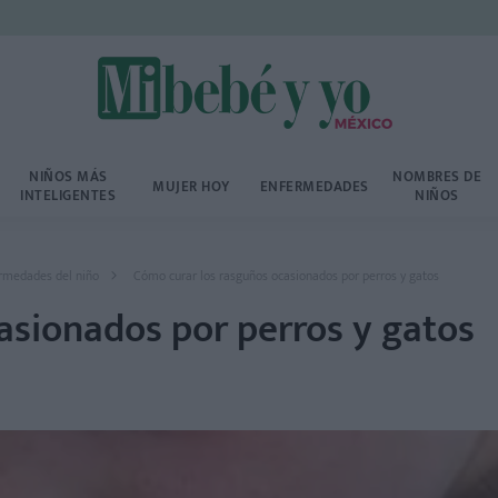
NIÑOS MÁS
NOMBRES DE
MUJER HOY
ENFERMEDADES
INTELIGENTES
NIÑOS
rmedades del niño
Cómo curar los rasguños ocasionados por perros y gatos
asionados por perros y gatos