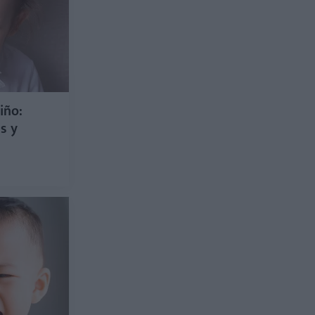
iño:
s y