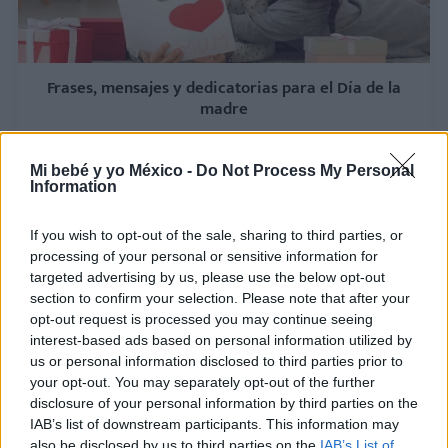
Frases, mensajes y dedicatorias para el Día de la
madre
LEER
Mi bebé y yo México -
Do Not Process My Personal
Information
If you wish to opt-out of the sale, sharing to third parties, or
processing of your personal or sensitive information for
targeted advertising by us, please use the below opt-out
section to confirm your selection. Please note that after your
opt-out request is processed you may continue seeing
interest-based ads based on personal information utilized by
us or personal information disclosed to third parties prior to
your opt-out. You may separately opt-out of the further
Frases de madre a hija y de una hija a una madre
disclosure of your personal information by third parties on the
IAB’s list of downstream participants. This information may
LEER
also be disclosed by us to third parties on the
IAB’s List of