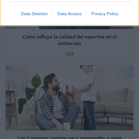
Data Deletion
Data Access
Privacy Policy
Cómo influye la calidad del esperma en el
embarazo
LEER
Los 5 mejores regalos para sorprender a papá