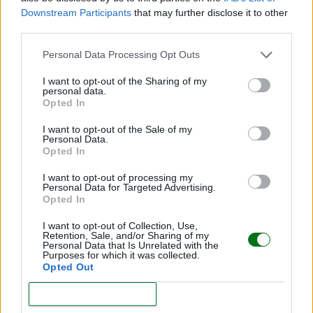
Downstream Participants
that may further disclose it to other
third parties.
Personal Data Processing Opt Outs
I want to opt-out of the Sharing of my
personal data.
Opted In
I want to opt-out of the Sale of my
Personal Data.
Opted In
Qué mascota tener si no puedes cuidar un perro
I want to opt-out of processing my
Personal Data for Targeted Advertising.
o un gato
Opted In
LEER
I want to opt-out of Collection, Use,
Retention, Sale, and/or Sharing of my
Personal Data that Is Unrelated with the
Purposes for which it was collected.
Opted Out
CONFIRM