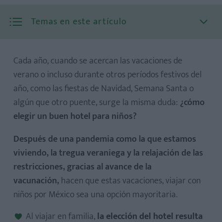
Temas en este artículo
Cada año, cuando se acercan las vacaciones de
verano o incluso durante otros períodos festivos del
año, como las fiestas de Navidad, Semana Santa o
1. Ser un sitio seguro
algún que otro puente, surge la misma duda:
¿cómo
2. Disponer de habitaciones amplias
elegir un buen hotel para niños?
3. Tener un precio ajustable
Después de una pandemia como la que estamos
4. Ofrecer actividades infantiles
viviendo, la tregua veraniega y la relajación de las
restricciones, gracias al avance de la
vacunación,
hacen que estas vacaciones, viajar con
niños por México sea una opción mayoritaria.
Al viajar en familia,
la elección del hotel resulta