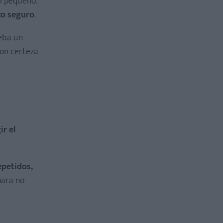
l pequeño.
co seguro
.
beba un
con certeza
ir el
epetidos,
para no