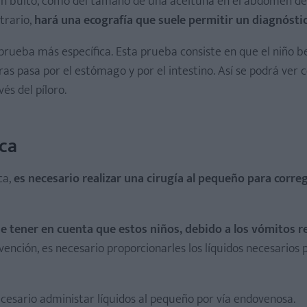
 un bulto, como del tamaño de una aceituna en el abdomen de
trario,
hará una ecografía que suele permitir un diagnósti
 prueba más específica. Esta prueba consiste en que el niño 
ras pasa por el estómago y por el intestino. Así se podrá ver 
és del píloro.
ica
ca,
es necesario realizar una cirugía al pequeño para correg
e tener en cuenta que estos niños, debido a los vómitos r
rvención, es necesario proporcionarles los líquidos necesarios 
ecesario administar líquidos al pequeño por vía endovenosa.