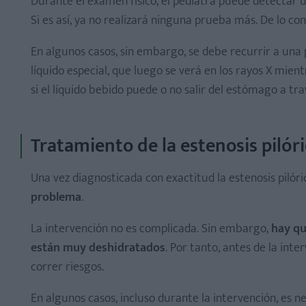
Durante el examen físico, el pediatra puede detectar
Si es así, ya no realizará ninguna prueba más. De lo con
En algunos casos, sin embargo, se debe recurrir a una
líquido especial, que luego se verá en los rayos X mient
si el líquido bebido puede o no salir del estómago a trav
Tratamiento de la estenosis pilór
Una vez diagnosticada con exactitud la estenosis pilóri
problema
.
La intervención no es complicada. Sin embargo,
hay qu
están muy deshidratados
. Por tanto, antes de la inte
correr riesgos.
En algunos casos, incluso durante la intervención, es n