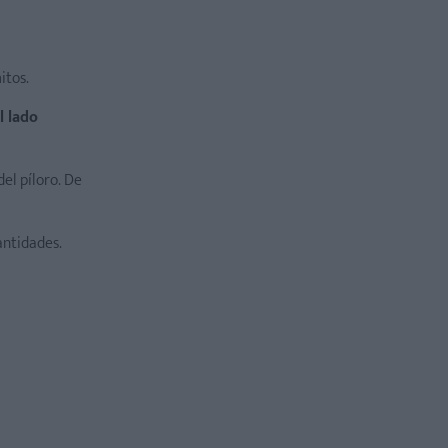
itos.
l lado
del píloro. De
antidades.