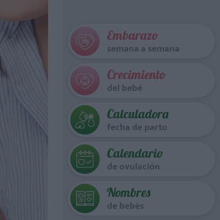
Embarazo
semana a semana
Crecimiento
del bebé
Calculadora
fecha de parto
Calendario
de ovulación
Nombres
de bebés