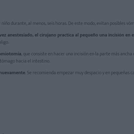
l niño durante, al menos, seis horas. De este modo, evitan posibles vóm
vez anestesiado, el cirujano practica al pequeño una incisión en e
ligo.
oromiotomía
, que consiste en hacer una incisión en la parte más ancha 
stómago hacia el intestino.
r nuevamente
. Se recomienda empezar muy despacio y en pequeñas c