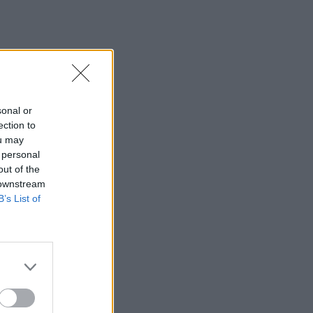
sonal or
ection to
ou may
 personal
out of the
 downstream
B’s List of