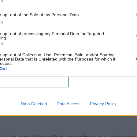
In
o opt-out of the Sale of my Personal Data.
lo cual
enlentece el paso del alimento del estómago al intestino
.
In
orro
. Al principio, los vómitos son esporádicos y, más tarde, se produc
to opt-out of processing my Personal Data for Targeted
ing.
In
o opt-out of Collection, Use, Retention, Sale, and/or Sharing
ersonal Data that Is Unrelated with the Purposes for which it
ro, con el paso del tiempo,
se produce una parada en su crecimien
lected.
Out
eshidratación
.
CONFIRM
de haber comido.
 como resortera, poco después de haber comido y justo antes de vomi
Data Deletion
Data Access
Privacy Policy