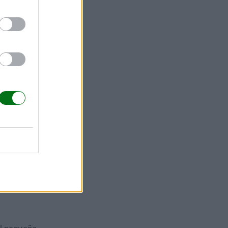
en después de
to
.
tar.