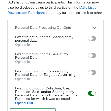
IAB’s list of downstream participants. This information may
¿Por qué al bebé le salen granitos en la cara?
also be disclosed by us to third parties on the
IAB’s List of
Downstream Participants
that may further disclose it to other
LEER
third parties.
Personal Data Processing Opt Outs
I want to opt-out of the Sharing of my
personal data.
Opted In
I want to opt-out of the Sale of my
Personal Data.
Opted In
I want to opt-out of processing my
Personal Data for Targeted Advertising.
Opted In
Cómo cuidar la piel de seda, pero muy delicada,
de un bebé prematuro
I want to opt-out of Collection, Use,
Retention, Sale, and/or Sharing of my
LEER
Personal Data that Is Unrelated with the
Purposes for which it was collected.
Opted Out