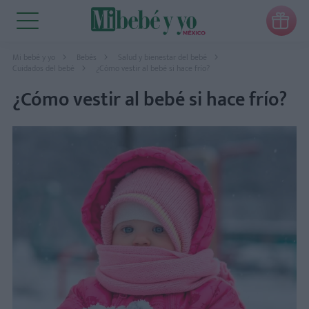

Mi bebé y yo
Bebés
Salud y bienestar del bebé
Cuidados del bebé
¿Cómo vestir al bebé si hace frío?
¿Cómo vestir al bebé si hace frío?