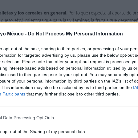
lletas y los cereales en general.
Por lo que respecta al aporte de pr
, queso, etc.), mientras que para las vitaminas, la fruta sigue desemp
 de fibra, beneficiosa para regular el funcionamiento del intestino.
 yo México -
Do Not Process My Personal Information
tiene un poco de sobrepeso
, con el fin de evitar el riesgo de proporci
 que prefieren "picar" durante la merienda, para después hacer remilg
to opt-out of the sale, sharing to third parties, or processing of your per
limentos que se comen los dedos"): se trata de comer alimentos suelto
formation for targeted advertising by us, please use the below opt-out s
n poco de pan), que pueden ofrecerse al pequeño para mantenerlo ocu
r selection. Please note that after your opt-out request is processed y
lemas de exceso de calorías y de inapetencia durante la cena.
eing interest-based ads based on personal information utilized by us or
disclosed to third parties prior to your opt-out. You may separately opt-
ños para no cometer el error de inculcarles malos hábitos alime
losure of your personal information by third parties on the IAB’s list of
. This information may also be disclosed by us to third parties on the
IA
iento del bebé
)
Participants
that may further disclose it to other third parties.
l Data Processing Opt Outs
o opt-out of the Sharing of my personal data.
s sanas, ideales para toda la familia.