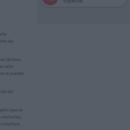
Especial
orte
nte las
tas, lácteos…
jo valor
 no se puedan
ción del
ples (que se
s nocturnas,
 complejos,