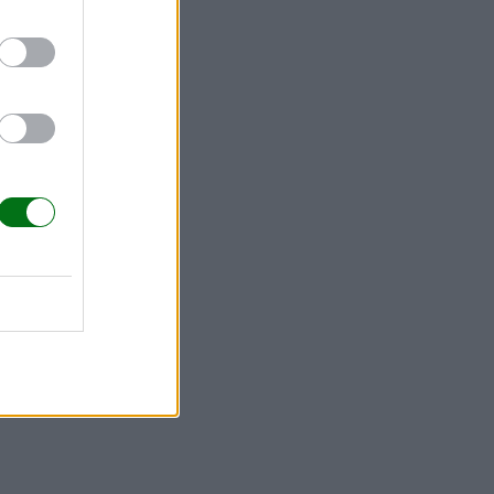
etas o
e las