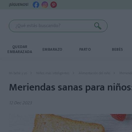
¡SÍGUENOS!
QUEDAR
EMBARAZO
PARTO
BEBÉS
EMBARAZADA
Mi bebé y yo
Niños más inteligentes
Alimentación del niño
Merienda
Meriendas sanas para niños:
12 Dec 2023