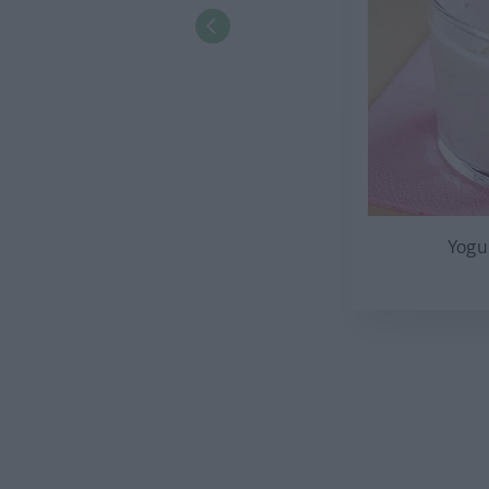
Yogur