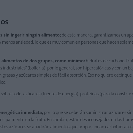
jos
s sin ingerir ningún alimento;
de esta manera, garantizamos un ap
y menos ansiedad, lo que es muy común en personas que hacen solame
r alimentos de dos grupos, como mínimo:
hidratos de carbono, fru
industriales” (bollería), por lo general, son hipercalóricas y con un ba
 grasas y azúcares simples de fácil absorción. Eso no quiere decir que
ico.
sobre todo, azúcares (fuente de energía), proteínas (para la construc
energética inmediata,
por lo que se deberán suministrar azúcares sim
ncipalmente en la fruta. En cambio, están desaconsejados en las hora
estos azúcares se añadirán alimentos que proporcionan carbohidratos