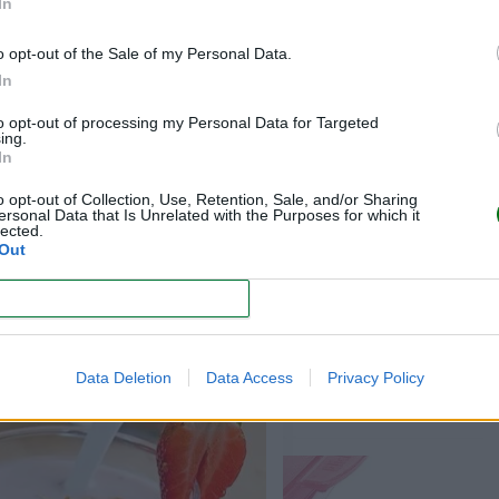
In
 enriquecerse con trocitos de fruta.
o opt-out of the Sale of my Personal Data.
a no come, como las fresas y los arándanos.
In
puestos de yogur y fruta, o de queso y fruta, a los que se añaden gall
to opt-out of processing my Personal Data for Targeted
ing.
In
 los específicos para la infancia, que garantizan un control absoluto d
o opt-out of Collection, Use, Retention, Sale, and/or Sharing
ersonal Data that Is Unrelated with the Purposes for which it
lected.
Out
to y fruta.
CONFIRM
Data Deletion
Data Access
Privacy Policy