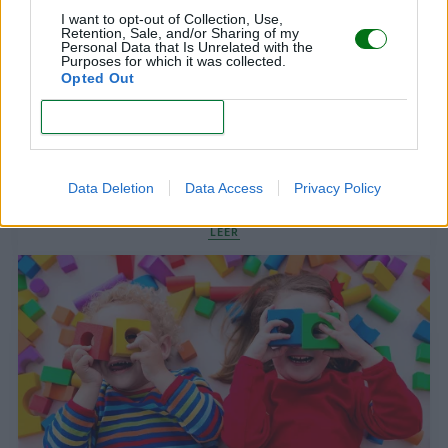
I want to opt-out of Collection, Use,
Retention, Sale, and/or Sharing of my
Personal Data that Is Unrelated with the
Purposes for which it was collected.
Opted Out
CONFIRM
¡Juguemos a armar rompecabezas! Conoce sus
Data Deletion
Data Access
Privacy Policy
beneficios en los niños
LEER