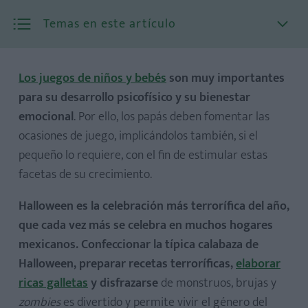
Temas en este artículo
Los juegos de niños y bebés
son muy importantes
para su desarrollo psicofísico y su bienestar
emocional
. Por ello, los papás deben fomentar las
1. Reconstruir el esqueleto
ocasiones de juego, implicándolos también, si el
2. Crear una momia
pequeño lo requiere, con el fin de estimular estas
3. La guarida de la araña
facetas de su crecimiento.
4. Entrar en el fuerte
Halloween es la celebración más terrorífica del año,
5. Sombras de película
que cada vez más se celebra en muchos hogares
mexicanos. Confeccionar la típica calabaza de
Halloween, preparar recetas terroríficas,
elaborar
ricas galletas
y disfrazarse
de monstruos, brujas y
zombies
es divertido y permite vivir el género del