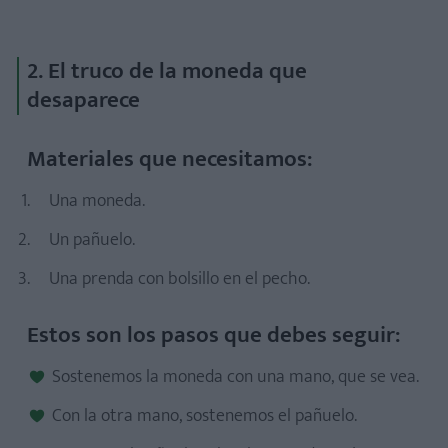
Materiales necesarios:
Estos son los pasos que debes seguir:
2. El truco de la moneda que
desaparece
Materiales que necesitamos:
Materiales necesarios:
Una moneda.
Estos son los pasos que debes seguir:
Un pañuelo.
Una prenda con bolsillo en el pecho.
Materiales necesarios:
Estos son los pasos que debes seguir:
Estos son los pasos que debes seguir:
Sostenemos la moneda con una mano, que se vea.
Con la otra mano, sostenemos el pañuelo.