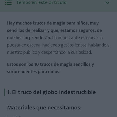
Temas en este artículo
Hay muchos trucos de magia para niños, muy
sencillos de realizar y que, estamos seguros, de
que los sorprenderán.
Lo importante es cuidar la
Materiales que necesitamos:
puesta en escena, haciendo gestos lentos, hablando a
Estos son los pasos que debes seguir:
nuestro público y despertando la curiosidad.
Estos son los 10 trucos de magia sencillos y
sorprendentes para niños.
Materiales que necesitamos:
Estos son los pasos que debes seguir:
1. El truco del globo indestructible
Materiales que necesitamos: