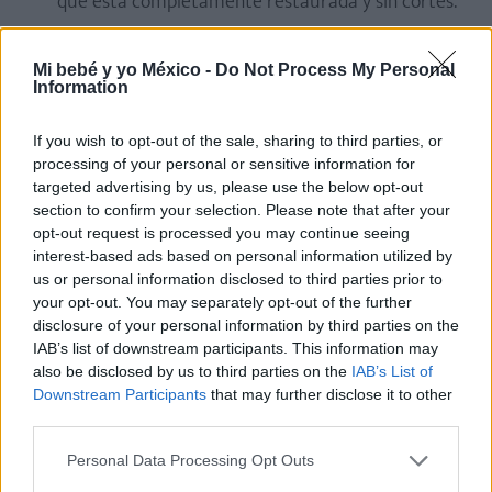
que está completamente restaurada y sin cortes.
Para concluir el truco, puedes repetir el proceso
de separación y unión de las cuerdas para
Mi bebé y yo México -
Do Not Process My Personal
Information
aumentar el asombro de la audiencia.
If you wish to opt-out of the sale, sharing to third parties, or
processing of your personal or sensitive information for
8. El truco del globo que no explota con
targeted advertising by us, please use the below opt-out
fuego
section to confirm your selection. Please note that after your
opt-out request is processed you may continue seeing
interest-based ads based on personal information utilized by
Materiales necesarios:
us or personal information disclosed to third parties prior to
your opt-out. You may separately opt-out of the further
Un globo inflado.
disclosure of your personal information by third parties on the
IAB’s list of downstream participants. This information may
Un encendedor o una fuente de fuego controlada,
also be disclosed by us to third parties on the
IAB’s List of
como una vela.
Downstream Participants
that may further disclose it to other
third parties.
Agua.
Personal Data Processing Opt Outs