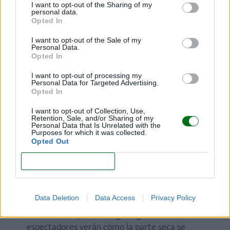
Estos son los pasos que debes seguir:
I want to opt-out of the Sharing of my
personal data.
Opted In
Infla el globo hasta que esté a una presión
moderada. No lo infles demasiado para evitar que
I want to opt-out of the Sale of my
explote accidentalmente.
Personal Data.
Opted In
Enciende la fuente de fuego, como un encendedor
I want to opt-out of processing my
o una vela.
Personal Data for Targeted Advertising.
Opted In
Sumerge una parte del globo en agua. Esto es
crucial para evitar que el globo se incendie
I want to opt-out of Collection, Use,
Retention, Sale, and/or Sharing of my
cuando entre en contacto con el fuego.
Personal Data that Is Unrelated with the
Purposes for which it was collected.
Opted Out
Sostén el globo de manera que la parte seca esté
cerca de la fuente de fuego, mientras que la
CONFIRM
parte mojada está alejada de ella. La idea es que
la parte mojada actúe como una barrera
protectora y evite que el globo se incendie.
Data Deletion
Data Access
Privacy Policy
Cuando acerques el fuego al globo, los
espectadores verán cómo la parte seca se