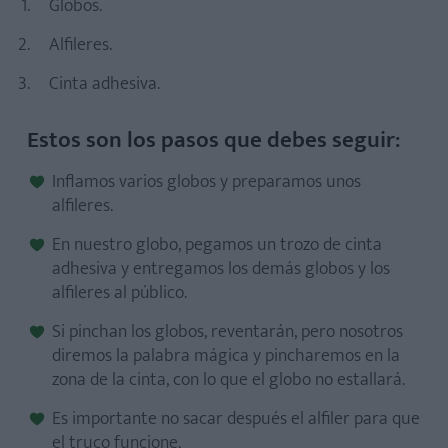
Globos.
Materiales que necesitamos:
Estos son los pasos que debes seguir:
Alfileres.
Cinta adhesiva.
Estos son los pasos que debes seguir:
Materiales necesarios:
Inflamos varios globos y preparamos unos
Estos son los pasos que debes seguir:
alfileres.
En nuestro globo, pegamos un trozo de cinta
adhesiva y entregamos los demás globos y los
alfileres al público.
Materiales necesarios:
Si pinchan los globos, reventarán, pero nosotros
Estos son los pasos que debes seguir:
diremos la palabra mágica y pincharemos en la
zona de la cinta, con lo que el globo no estallará.
Es importante no sacar después el alfiler para que
el truco funcione.