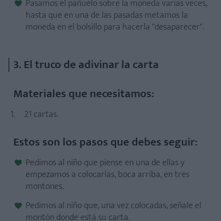
Pasamos el pañuelo sobre la moneda varias veces,
hasta que en una de las pasadas metamos la
Materiales necesarios:
moneda en el bolsillo para hacerla "desaparecer".
Estos son los pasos que debes seguir:
3. El truco de adivinar la carta
Materiales que necesitamos:
Materiales necesarios:
Estos son los pasos que debes seguir:
21 cartas.
Estos son los pasos que debes seguir:
Pedimos al niño que piense en una de ellas y
empezamos a colocarlas, boca arriba, en tres
montones.
Pedimos al niño que, una vez colocadas, señale el
montón donde está su carta.