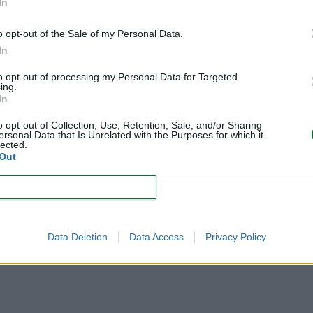
bien lo que se les dice; entienden las diferencias en el signif
In
s, suelen saber construir oraciones de dos o tres palabras 
o opt-out of the Sale of my Personal Data.
por su nombre.
In
rticular frases cortas y utilizar juguetes. A esta edad, hay q
to opt-out of processing my Personal Data for Targeted
ing.
l objeto que vemos” a unos cuantos juguetes de diferentes col
In
 la famosa frase:
o opt-out of Collection, Use, Retention, Sale, and/or Sharing
ersonal Data that Is Unrelated with the Purposes for which it
lected.
Out
CONFIRM
ta).
ocimiento de los colores y a saber identificar según la forma. 
Data Deletion
Data Access
Privacy Policy