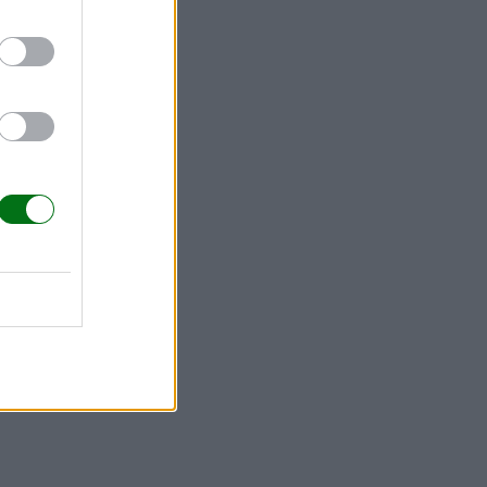
icado de las
para pedir
ue hacer
ores.
Divertido,