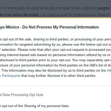
 el mercado, en este artículo, compartimos algunos
juegos
de tres años de edad
. Los juegos que te proponemos tienen 
escindible la presencia de un adulto que guíe y controle la 
 yo México -
Do Not Process My Personal Information
to opt-out of the sale, sharing to third parties, or processing of your per
formation for targeted advertising by us, please use the below opt-out s
les y colores. Invita al pequeño a que se introduzca en el fas
r selection. Please note that after your opt-out request is processed y
 pueda expresarse con naturalidad. ¡Estos serán sus primeros
eing interest-based ads based on personal information utilized by us or
disclosed to third parties prior to your opt-out. You may separately opt-
losure of your personal information by third parties on the IAB’s list of
. This information may also be disclosed by us to third parties on the
IA
ngún motivo trague pintura. Si no te importa y el lugar lo perm
Participants
that may further disclose it to other third parties.
n tipo de pintura que sea fácil de quitar, tanto del cuerpo c
hay pinturas 100% naturales.
l Data Processing Opt Outs
o opt-out of the Sharing of my personal data.