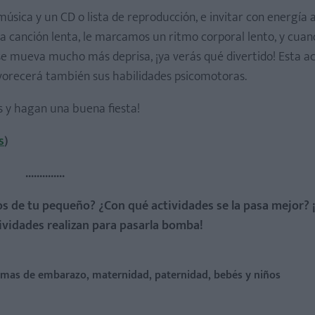
música y un CD o lista de reproducción, e invitar con energía
 canción lenta, le marcamos un ritmo corporal lento, y cuan
se mueva mucho más deprisa, ¡ya verás qué divertido! Esta ac
avorecerá también sus habilidades psicomotoras.
os y hagan una buena fiesta!
s
)
..............
os de tu pequeño? ¿Con qué actividades se la pasa mejor? 
vidades realizan para pasarla bomba!
temas de embarazo, maternidad, paternidad, bebés y niños