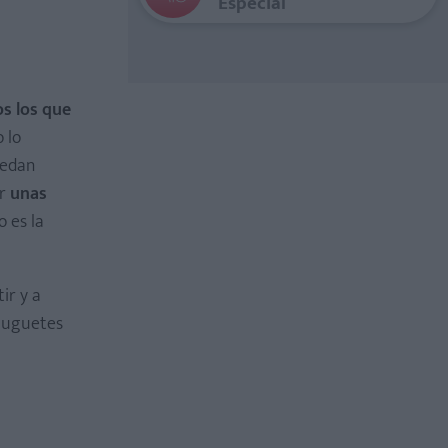
Especial
s los que
 lo
uedan
er
unas
 es la
ir y a
 juguetes