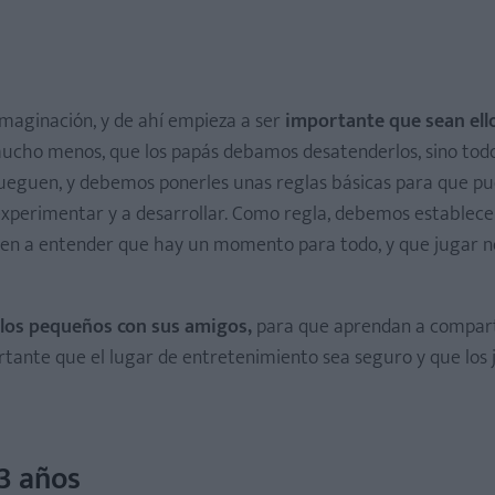
imaginación, y de ahí empieza a ser
importante que sean ello
i mucho menos, que los papás debamos desatenderlos, sino todo
jueguen, y debemos ponerles unas reglas básicas para que p
xperimentar y a desarrollar. Como regla, debemos establec
en a entender que hay un momento para todo, y que jugar no
 los pequeños con sus amigos,
para que aprendan a compart
ortante que el lugar de entretenimiento sea seguro y que los
3 años