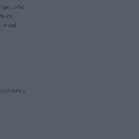
 al pequeño
do, de
tividad
¡Cuéntale a