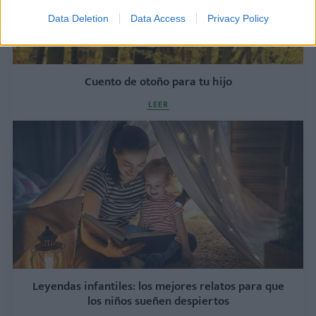
Data Deletion
Data Access
Privacy Policy
Cuento de otoño para tu hijo
LEER
Leyendas infantiles: los mejores relatos para que
los niños sueñen despiertos