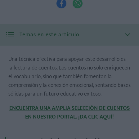


Temas en este artículo
Una técnica efectiva para apoyar este desarrollo es
la lectura de cuentos. Los cuentos no solo enriquecen
el vocabulario, sino que también fomentan la
comprensión y la conexión emocional, sentando bases
sólidas para un futuro educativo exitoso.
Nivel 1: Exploración sensorial
Nivel 2: Atención a objetos
ENCUENTRA UNA AMPLIA SELECCIÓN DE CUENTOS
EN NUESTRO PORTAL. ¡DA CLIC AQUÍ!
Nivel 3: Relación entre personajes y acciones
Nivel 4: Comprensión causa-efecto
Nivel 5: Comprensión del texto