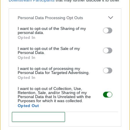
Downstream Participants
that may further disclose it to other
third parties.
Personal Data Processing Opt Outs
I want to opt-out of the Sharing of my
personal data.
Opted In
I want to opt-out of the Sale of my
Personal Data.
Opted In
Cuentos de dinosaurios para niños: ¡los 10 que le
I want to opt-out of processing my
Personal Data for Targeted Advertising.
encantarán!
Opted In
LEER
I want to opt-out of Collection, Use,
Retention, Sale, and/or Sharing of my
Personal Data that Is Unrelated with the
Purposes for which it was collected.
Opted Out
CONFIRM