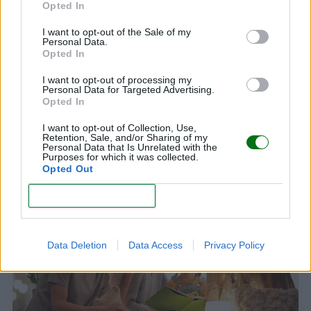
Opted In
I want to opt-out of the Sale of my
Personal Data.
Opted In
I want to opt-out of processing my
Personal Data for Targeted Advertising.
Opted In
I want to opt-out of Collection, Use,
Lucía, mi pediatra: "Los libros son una
Retention, Sale, and/or Sharing of my
Personal Data that Is Unrelated with the
herramienta maravillosa para educar a los niños"
Purposes for which it was collected.
Opted Out
LEER
CONFIRM
Data Deletion
Data Access
Privacy Policy