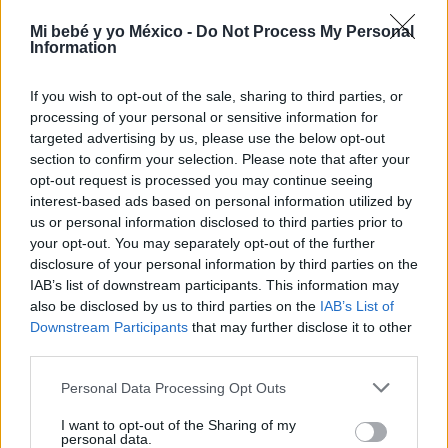
Leyendas infantiles: los mejores relatos para que
los niños sueñen despiertos
Mi bebé y yo México -
Do Not Process My Personal
Information
LEER
If you wish to opt-out of the sale, sharing to third parties, or
processing of your personal or sensitive information for
targeted advertising by us, please use the below opt-out
section to confirm your selection. Please note that after your
opt-out request is processed you may continue seeing
interest-based ads based on personal information utilized by
us or personal information disclosed to third parties prior to
your opt-out. You may separately opt-out of the further
disclosure of your personal information by third parties on the
IAB’s list of downstream participants. This information may
also be disclosed by us to third parties on the
IAB’s List of
Los mejores libros para bebés: ¡potencia su
Downstream Participants
that may further disclose it to other
creatividad!
third parties.
LEER
Personal Data Processing Opt Outs
I want to opt-out of the Sharing of my
personal data.