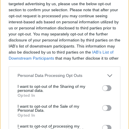
targeted advertising by us, please use the below opt-out
section to confirm your selection. Please note that after your
Cómo los cuentos impulsan el desarrollo
opt-out request is processed you may continue seeing
lingüístico en niños con pérdida auditiva
interest-based ads based on personal information utilized by
LEER
us or personal information disclosed to third parties prior to
your opt-out. You may separately opt-out of the further
disclosure of your personal information by third parties on the
IAB’s list of downstream participants. This information may
also be disclosed by us to third parties on the
IAB’s List of
Downstream Participants
that may further disclose it to other
third parties.
Personal Data Processing Opt Outs
I want to opt-out of the Sharing of my
personal data.
Opted In
Cuentos de dinosaurios para niños: ¡los 10 que le
I want to opt-out of the Sale of my
Personal Data.
encantarán!
Opted In
LEER
I want to opt-out of processing my