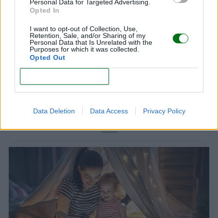
Personal Data for Targeted Advertising.
Opted In
I want to opt-out of Collection, Use,
Retention, Sale, and/or Sharing of my
Personal Data that Is Unrelated with the
Purposes for which it was collected.
Opted Out
CONFIRM
Cuento de otoño para tu hijo
Data Deletion
Data Access
Privacy Policy
LEER