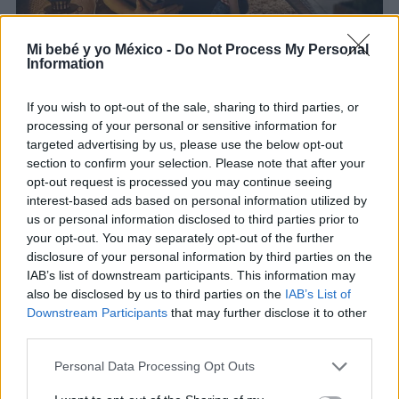
Mi bebé y yo México -
Do Not Process My Personal
Leyendas infantiles: los mejores relatos para que
Information
los niños sueñen despiertos
LEER
If you wish to opt-out of the sale, sharing to third parties, or
processing of your personal or sensitive information for
targeted advertising by us, please use the below opt-out
section to confirm your selection. Please note that after your
opt-out request is processed you may continue seeing
interest-based ads based on personal information utilized by
us or personal information disclosed to third parties prior to
your opt-out. You may separately opt-out of the further
disclosure of your personal information by third parties on the
IAB’s list of downstream participants. This information may
also be disclosed by us to third parties on the
IAB’s List of
Downstream Participants
that may further disclose it to other
third parties.
Los mejores libros para bebés: ¡potencia su
creatividad!
Personal Data Processing Opt Outs
LEER