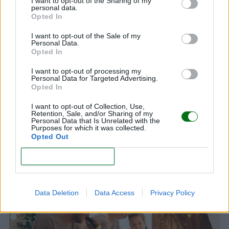
I want to opt-out of the Sharing of my
personal data.
Opted In
I want to opt-out of the Sale of my
Personal Data.
Opted In
I want to opt-out of processing my
Personal Data for Targeted Advertising.
Opted In
I want to opt-out of Collection, Use,
Retention, Sale, and/or Sharing of my
Personal Data that Is Unrelated with the
Purposes for which it was collected.
Lucía, mi pediatra: "Los libros son una
Opted Out
herramienta maravillosa para educar a los niños"
CONFIRM
LEER
Data Deletion
Data Access
Privacy Policy