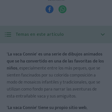


Temas en este artículo
'La vaca Connie' es una serie de dibujos animados
que se ha convertido en una de las favoritas de los
niños
, especialmente entre los más peques, que se
La vaca Connie visita a la abuelita
sienten fascinados por su colorida composición a
La vaca Connie juega al escondite
modo de mosaicos infantiles y tradicionales, que se
utilizan como fondo para narrar las aventuras de
esta entrañable vaca y sus amiguitos.
'La vaca Connie' tiene su propio sitio web
,