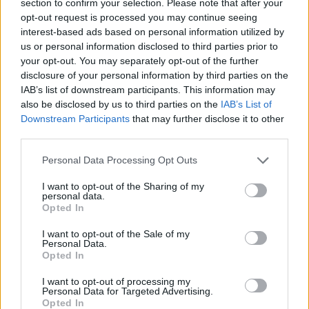
section to confirm your selection. Please note that after your
opt-out request is processed you may continue seeing
interest-based ads based on personal information utilized by
Cómo reducir la retención de líquidos antes de
us or personal information disclosed to third parties prior to
fin de año: guía completa y eficaz
your opt-out. You may separately opt-out of the further
disclosure of your personal information by third parties on the
LEER
IAB’s list of downstream participants. This information may
also be disclosed by us to third parties on the
IAB’s List of
Downstream Participants
that may further disclose it to other
third parties.
Personal Data Processing Opt Outs
I want to opt-out of the Sharing of my
personal data.
Opted In
I want to opt-out of the Sale of my
Personal Data.
El método japonés que relaja el cuerpo en 2
Opted In
minutos y mejora el sueño en adultos de 40+
I want to opt-out of processing my
LEER
Personal Data for Targeted Advertising.
Opted In