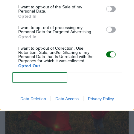
I want to opt-out of the Sale of my
Personal Data.
Opted In
I want to opt-out of processing my
Personal Data for Targeted Advertising.
Opted In
I want to opt-out of Collection, Use,
Retention, Sale, and/or Sharing of my
Hacks de mamás que facilitan la crianza
Personal Data that Is Unrelated with the
Purposes for which it was collected.
LEER
Opted Out
CONFIRM
Data Deletion
Data Access
Privacy Policy