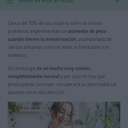
Temas en este artículo
Cerca del 70% de las mujeres sufre el mismo
problema: experimentan un
aumento de peso
cuando tienen la menstruación
, acompañado de
ciertos síntomas como el dolor, la hinchazón y el
malestar.
Seguir una alimentación adecuada
Hacer deporte de forma regular
Sin embargo,
es un hecho muy común,
completamente normal
y por cual no hay que
Tomar suplementos
preocuparse. La mujer recuperará su peso habitual
pasados estos días del ciclo.