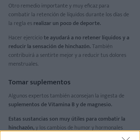
Otro remedio importante y muy eficaz para
combatir la retención de líquidos durante los días de
la regla es
realizar un poco de deporte.
Hacer ejercicio
te ayudará a no retener líquidos y a
reducir la sensación de hinchazón.
También
contribuirá a sentirte mejor y a reducir tus dolores
menstruales.
Tomar suplementos
Algunos expertos también aconsejan la ingesta de
suplementos de Vitamina B y de magnesio.
Estas sustancias son muy útiles para combatir la
hinchazón,
y los cambios de humor y hormonales
que experimenta el cuerpo de la mujer en estos días.