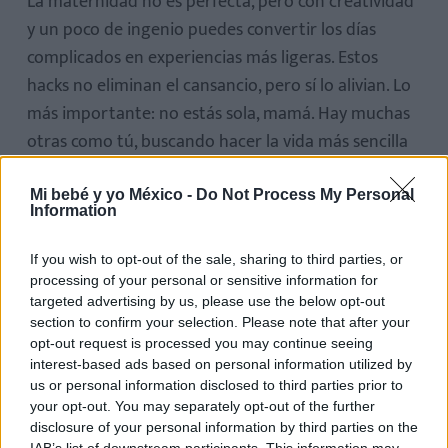
La maternidad no es perfecta, pero con creatividad
y un poco de ingenio puedes convertir los días
complicados en experiencias más ligeras. Estos
hacks no eliminan el cansancio, pero sí lo alivian. Lo
más importante: no estás sola, mamá. Hay muchas
otras como tú, buscando hacer la vida más sencilla
sin dejar de disfrutar la aventura de criar.
Mi bebé y yo México -
Do Not Process My Personal
Information
If you wish to opt-out of the sale, sharing to third parties, or
processing of your personal or sensitive information for
targeted advertising by us, please use the below opt-out
Te puede interesar…
section to confirm your selection. Please note that after your
opt-out request is processed you may continue seeing
interest-based ads based on personal information utilized by
us or personal information disclosed to third parties prior to
your opt-out. You may separately opt-out of the further
disclosure of your personal information by third parties on the