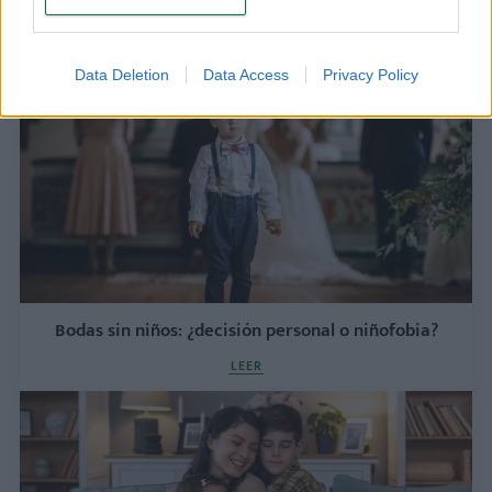
LEER
Data Deletion
Data Access
Privacy Policy
Bodas sin niños: ¿decisión personal o niñofobia?
LEER