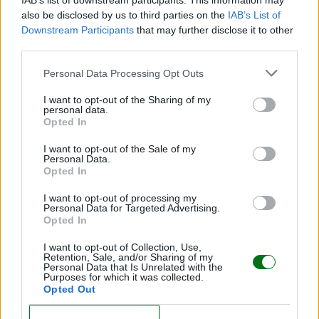
IAB’s list of downstream participants. This information may
also be disclosed by us to third parties on the
IAB’s List of
Downstream Participants
that may further disclose it to other
third parties.
Personal Data Processing Opt Outs
Hacks de mamás que facilitan la crianza
I want to opt-out of the Sharing of my
personal data.
LEER
Opted In
I want to opt-out of the Sale of my
Personal Data.
Opted In
I want to opt-out of processing my
Personal Data for Targeted Advertising.
Opted In
I want to opt-out of Collection, Use,
Retention, Sale, and/or Sharing of my
Personal Data that Is Unrelated with the
Purposes for which it was collected.
Opted Out
Lo que una mamá aporta a la humanidad desde
la crianza
CONFIRM