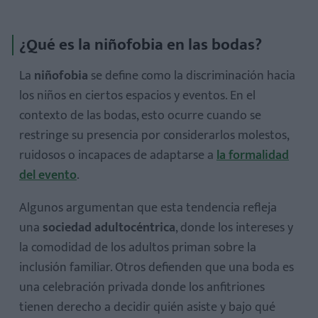
1. Las bodas son eventos familiares
¿Qué es la niñofobia en las bodas?
2. Los niños aportan alegría
3. Existen soluciones para su entretenimiento
La
niñofobia
se define como la discriminación hacia
los niños en ciertos espacios y eventos. En el
contexto de las bodas, esto ocurre cuando se
restringe su presencia por considerarlos molestos,
ruidosos o incapaces de adaptarse a
la formalidad
del evento
.
1. ¿Qué hacer si no puedo asistir a una boda sin niños?
Algunos argumentan que esta tendencia refleja
2. ¿Cuál es una solución para bodas con niños?
una
sociedad adultocéntrica
, donde los intereses y
la comodidad de los adultos priman sobre la
inclusión familiar. Otros defienden que una boda es
una celebración privada donde los anfitriones
tienen derecho a decidir quién asiste y bajo qué