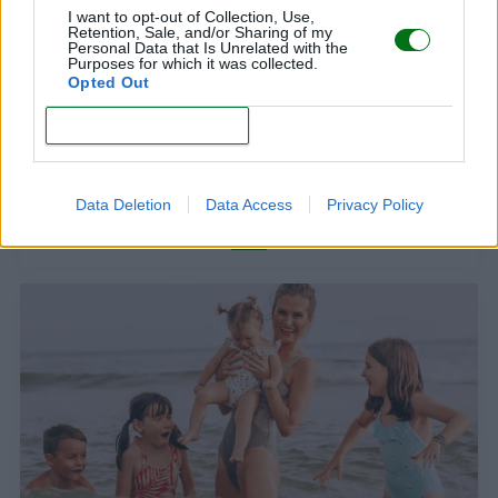
I want to opt-out of Collection, Use,
Retention, Sale, and/or Sharing of my
Personal Data that Is Unrelated with the
Purposes for which it was collected.
Opted Out
CONFIRM
Barbas y bigotes de famosos: ¡los 10 que querrás
copiar!
Data Deletion
Data Access
Privacy Policy
LEER