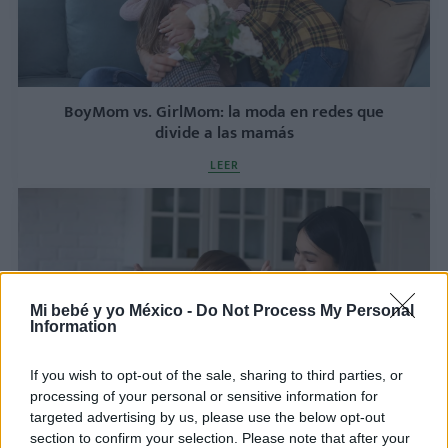
BoyMom vs. GirlMom: la moda en redes que
divide a las mamás
LEER
Mi bebé y yo México -
Do Not Process My Personal
Information
If you wish to opt-out of the sale, sharing to third parties, or
processing of your personal or sensitive information for
¡6 Hacks de maternidad que sí funcionan! Menos
targeted advertising by us, please use the below opt-out
estrés, más sonrisas
section to confirm your selection. Please note that after your