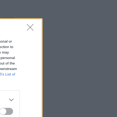
e asocia
física. Se
je
sonal or
ection to
ou may
 personal
out of the
 downstream
B’s List of