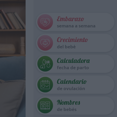
Embarazo
semana a semana
Crecimiento
del bebé
Calculadora
fecha de parto
Calendario
de ovulación
Nombres
de bebés