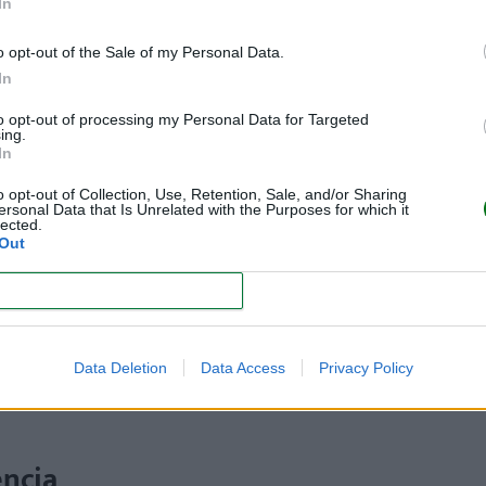
In
o opt-out of the Sale of my Personal Data.
In
to opt-out of processing my Personal Data for Targeted
ing.
In
o opt-out of Collection, Use, Retention, Sale, and/or Sharing
ersonal Data that Is Unrelated with the Purposes for which it
lected.
Out
CONFIRM
ue tienen hijas. En las publicaciones con este hashtag, se 
as manualidades y la complicidad emocional. Se destacan las
ma en que muchas madres buscan enseñar empoderamiento a s
Data Deletion
Data Access
Privacy Policy
encia