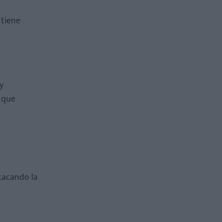
 tiene
y
 que
stacando la