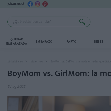
¡SÍGUENOS!
QUEDAR
EMBARAZO
PARTO
BEBÉS
EMBARAZADA
Mi bebé y yo
Mujer Hoy
BoyMom vs. GirlMom: la moda en redes que divi
BoyMom vs. GirlMom: la mo
5 Aug 2025