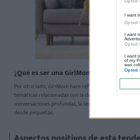
Opted 
I want t
Opted 
I want 
Advertis
Opted 
I want t
of my P
was col
¿Qué es ser una GirlMom?
Opted 
Por otro lado,
GirlMom
hace referencia a las madres q
temáticas relacionadas con la delicadeza,
la moda
, l
conversaciones profundas, la sensibilidad y la for
desde pequeñas.
Aspectos positivos de esta tend