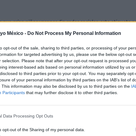
 que crían niños varones. En redes sociales, esta etiqueta s
 el que predominan la energía, la aventura y la resistencia 
 yo México -
Do Not Process My Personal Information
uguete
y deportes extremos. También hay un fuerte mensa
e e hijo.
to opt-out of the sale, sharing to third parties, or processing of your per
formation for targeted advertising by us, please use the below opt-out s
r selection. Please note that after your opt-out request is processed y
eing interest-based ads based on personal information utilized by us or
disclosed to third parties prior to your opt-out. You may separately opt-
losure of your personal information by third parties on the IAB’s list of
. This information may also be disclosed by us to third parties on the
IA
Participants
that may further disclose it to other third parties.
el niño?
ero?
rrollo emocional?
l Data Processing Opt Outs
o opt-out of the Sharing of my personal data.