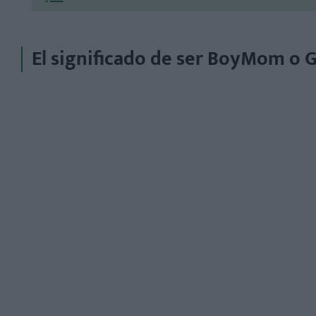
El significado de ser BoyMom o 
¿Qué es ser una BoyMom?
¿Qué es ser una GirlMom?
1. Creación de comunidades de apoyo
2. Celebración de la diversidad en la crianza
3. Contenido entretenido y relatable