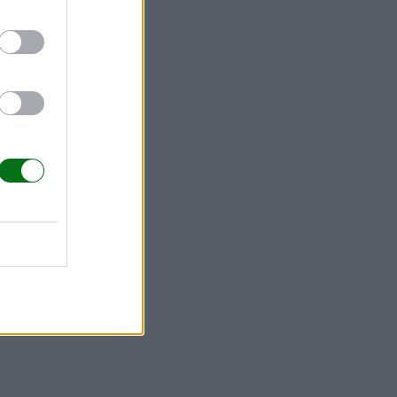
pueden ver
us hijas