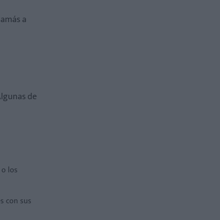
 mamás a
Algunas de
o los
s con sus