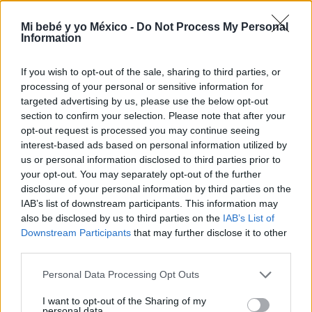
Mi bebé y yo México -
Do Not Process My Personal
Information
Cómo crear una biblioteca infantil en casa y
fomentar la lectura en niños
If you wish to opt-out of the sale, sharing to third parties, or
LEER
processing of your personal or sensitive information for
targeted advertising by us, please use the below opt-out
section to confirm your selection. Please note that after your
opt-out request is processed you may continue seeing
interest-based ads based on personal information utilized by
us or personal information disclosed to third parties prior to
your opt-out. You may separately opt-out of the further
disclosure of your personal information by third parties on the
IAB’s list of downstream participants. This information may
also be disclosed by us to third parties on the
IAB’s List of
Downstream Participants
that may further disclose it to other
third parties.
Empieza la escuela infantil: ¡claves para una
buena adaptación!
Personal Data Processing Opt Outs
LEER
I want to opt-out of the Sharing of my
personal data.