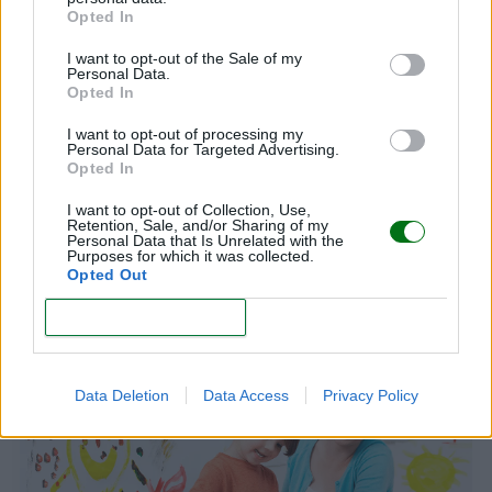
Opted In
I want to opt-out of the Sale of my
Personal Data.
Opted In
I want to opt-out of processing my
Personal Data for Targeted Advertising.
Opted In
I want to opt-out of Collection, Use,
Retention, Sale, and/or Sharing of my
Personal Data that Is Unrelated with the
Purposes for which it was collected.
¿Cómo afecta la discapacidad auditiva en el
Opted Out
aprendizaje escolar?
CONFIRM
LEER
Data Deletion
Data Access
Privacy Policy