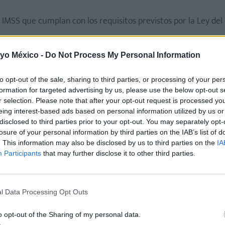
l IMSS que cumplan con los requisitos previstos por la Ley de
 yo México -
Do Not Process My Personal Information
tienen derecho a atención médica durante el embarazo, el pa
to opt-out of the sale, sharing to third parties, or processing of your per
formation for targeted advertising by us, please use the below opt-out s
r selection. Please note that after your opt-out request is processed y
 por maternidad?
eing interest-based ads based on personal information utilized by us or
disclosed to third parties prior to your opt-out. You may separately opt-
losure of your personal information by third parties on the IAB’s list of
prenatal.
. This information may also be disclosed by us to third parties on the
IA
Participants
that may further disclose it to other third parties.
el médico familiar dará seguimiento al embarazo y expedirá el
ando corresponda.
l Data Processing Opt Outs
r, será necesario acudir a la Unidad de Medicina Familiar del 
sentar la documentación médica requerida y obtener el certific
o opt-out of the Sharing of my personal data.