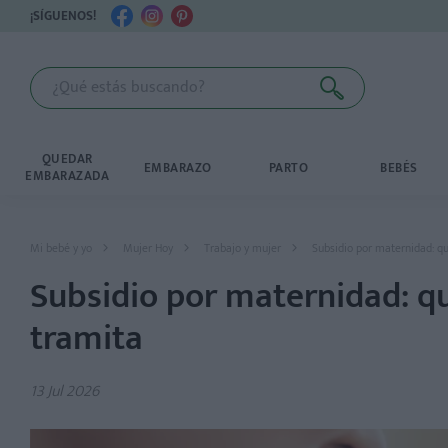
¡SÍGUENOS!
QUEDAR
EMBARAZO
PARTO
BEBÉS
EMBARAZADA
Mi bebé y yo
Mujer Hoy
Trabajo y mujer
Subsidio por maternidad: qu
Subsidio por maternidad: qu
tramita
13 Jul 2026