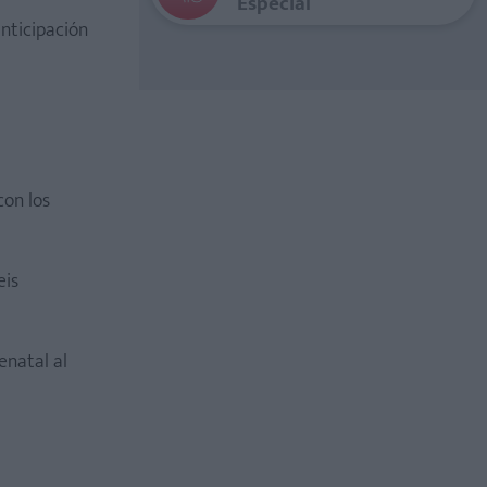
Especial
nticipación
on los
eis
enatal al