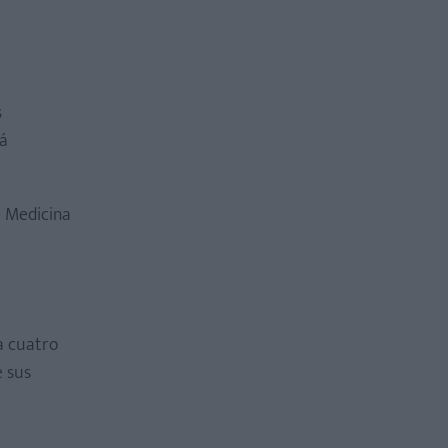
s
rá
e Medicina
a cuatro
e sus