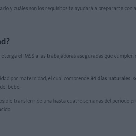
rlo y cuáles son los requisitos te ayudará a prepararte con a
ad?
 otorga el IMSS a las trabajadoras aseguradas que cumplen c
acidad por maternidad, el cual comprende
84 días naturales
: s
del bebé.
osible transferir de una hasta cuatro semanas del periodo pr
acido.