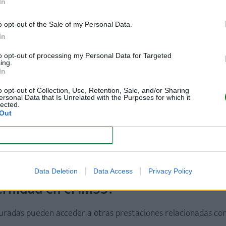
In
rse?
o opt-out of the Sale of my Personal Data.
In
to opt-out of processing my Personal Data for Targeted
ing.
In
o opt-out of Collection, Use, Retention, Sale, and/or Sharing
ersonal Data that Is Unrelated with the Purposes for which it
lected.
cuando el control prenatal se haya realizado con un médico externo
Out
isitos actualizados directamente en los canales oficiales del 
CONFIRM
.
Data Deletion
Data Access
Privacy Policy
ernidad en el IMSS?
uradas pueden acceder a otras prestaciones relacionadas con