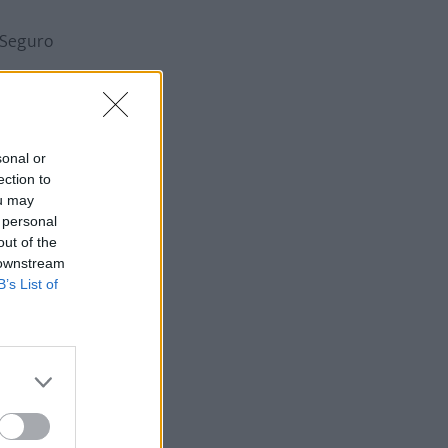
l Seguro
rto y el
sonal or
ection to
ou may
 personal
out of the
 downstream
B’s List of
IMSS dentro
ado.