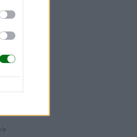
.
IMSS, ya que
 la