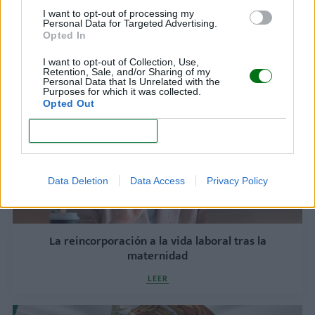
I want to opt-out of processing my
Trabajo desde casa: 11 consejos para cuidar tu
Personal Data for Targeted Advertising.
salud
Opted In
LEER
I want to opt-out of Collection, Use,
Retention, Sale, and/or Sharing of my
Personal Data that Is Unrelated with the
Purposes for which it was collected.
Opted Out
CONFIRM
Data Deletion
Data Access
Privacy Policy
La reincorporación a la vida laboral tras la
maternidad
LEER