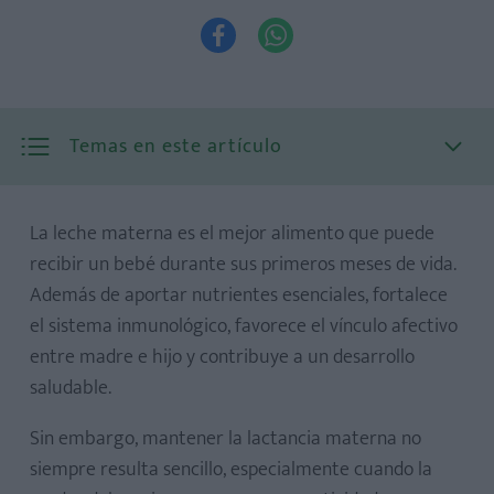


Temas en este artículo
La leche materna es el mejor alimento que puede
recibir un bebé durante sus primeros meses de vida.
Además de aportar nutrientes esenciales, fortalece
el sistema inmunológico, favorece el vínculo afectivo
entre madre e hijo y contribuye a un desarrollo
saludable.
Ley General de Salud
Sin embargo, mantener la lactancia materna no
siempre resulta sencillo, especialmente cuando la
Ley General de Acceso de las Mujeres a una Vida Libre de