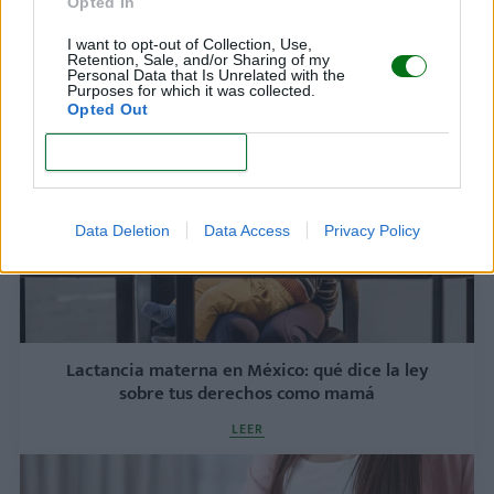
Opted In
Maternidad y trabajo: ¿qué ayudas en especie
ofrece el IMSS?
I want to opt-out of Collection, Use,
Retention, Sale, and/or Sharing of my
LEER
Personal Data that Is Unrelated with the
Purposes for which it was collected.
Opted Out
CONFIRM
Data Deletion
Data Access
Privacy Policy
Lactancia materna en México: qué dice la ley
sobre tus derechos como mamá
LEER