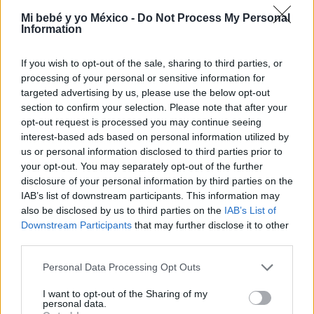
Mi bebé y yo México -
Do Not Process My Personal
Information
El emotivo parto en agua con el que Michelle
Renaud recibió a su hijo
If you wish to opt-out of the sale, sharing to third parties, or
processing of your personal or sensitive information for
LEER
targeted advertising by us, please use the below opt-out
section to confirm your selection. Please note that after your
opt-out request is processed you may continue seeing
interest-based ads based on personal information utilized by
NOTICIAS
us or personal information disclosed to third parties prior to
your opt-out. You may separately opt-out of the further
disclosure of your personal information by third parties on the
IAB’s list of downstream participants. This information may
also be disclosed by us to third parties on the
IAB’s List of
Downstream Participants
that may further disclose it to other
third parties.
Personal Data Processing Opt Outs
Ciencia revela la verdad: relación entre el
I want to opt-out of the Sharing of my
autismo y género
personal data.