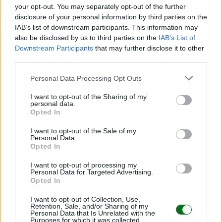
your opt-out. You may separately opt-out of the further
Al final,
no era el regalo perfecto que ella
disclosure of your personal information by third parties on the
IAB’s list of downstream participants. This information may
imaginaba, pero sí terminó dejando algo igual de
also be disclosed by us to third parties on the
IAB’s List of
valioso:
una carcajada compartida, una historia
Downstream Participants
that may further disclose it to other
inolvidable y la prueba de que, cuando se trata de
third parties.
bebés, la ilusión a veces nos hace mirar con el
Personal Data Processing Opt Outs
corazón antes que con la etiqueta.
I want to opt-out of the Sharing of my
personal data.
Opted In
I want to opt-out of the Sale of my
Personal Data.
Opted In
Te puede interesar…
I want to opt-out of processing my
Personal Data for Targeted Advertising.
Opted In
Hablar al bebé en dos idiomas desde el
nacimiento: ¿le beneficia o lo confunde?
I want to opt-out of Collection, Use,
Retention, Sale, and/or Sharing of my
Personal Data that Is Unrelated with the
LEER
Purposes for which it was collected.