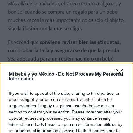
Más allá de la anécdota, el video recuerda algo muy
bonito: cuando se compra un regalo para un bebé,
muchas veces lo más importante no es solo el objeto,
sino
la ilusión con la que se elige.
Es verdad que
conviene
revisar bien las etiquetas,
comprobar la talla y asegurarse de que la prenda
sea adecuada para un recién nacido o un bebé.
Pero también es cierto que este tipo de despistes
forman parte de esas historias familiares que luego
Mi bebé y yo México -
Do Not Process My Personal
Information
se cuentan durante años.
If you wish to opt-out of the sale, sharing to third parties, or
Porque detrás de ese “fail” viral había una joven
processing of your personal or sensitive information for
emocionada por regalar algo especial a su sobrina. Y
targeted advertising by us, please use the below opt-out
section to confirm your selection. Please note that after your
eso es, precisamente, lo que ha hecho que tantas
opt-out request is processed you may continue seeing
personas no solo se rían con el video, sino que
interest-based ads based on personal information utilized by
también lo vean con ternura.
us or personal information disclosed to third parties prior to