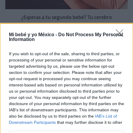
¿Esperas a tu segundo bebé? Tu cerebro
también está cambiando (y la ciencia ya sabe
cómo)
Mi bebé y yo México -
Do Not Process My Personal
Information
LEER
If you wish to opt-out of the sale, sharing to third parties, or
processing of your personal or sensitive information for
targeted advertising by us, please use the below opt-out
NOTICIAS
section to confirm your selection. Please note that after your
opt-out request is processed you may continue seeing
interest-based ads based on personal information utilized by
us or personal information disclosed to third parties prior to
your opt-out. You may separately opt-out of the further
disclosure of your personal information by third parties on the
IAB’s list of downstream participants. This information may
also be disclosed by us to third parties on the
IAB’s List of
Downstream Participants
that may further disclose it to other
Unos sacos de dormir especiales permiten
third parties.