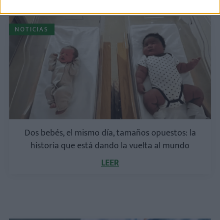
NOTICIAS
Dos bebés, el mismo día, tamaños opuestos: la
historia que está dando la vuelta al mundo
LEER