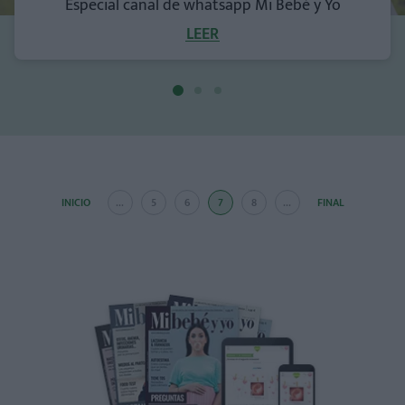
Especial canal de whatsapp Mi Bebé y Yo
LEER
INICIO
...
5
6
7
8
...
FINAL