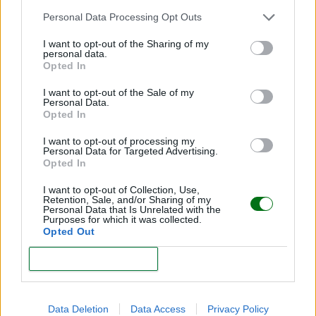
tratar en casa a los bebés con ictericia
Personal Data Processing Opt Outs
LEER
I want to opt-out of the Sharing of my
personal data.
Opted In
NOTICIAS
I want to opt-out of the Sale of my
Personal Data.
Opted In
I want to opt-out of processing my
Personal Data for Targeted Advertising.
Opted In
I want to opt-out of Collection, Use,
Retention, Sale, and/or Sharing of my
Personal Data that Is Unrelated with the
Purposes for which it was collected.
Opted Out
1 de cada 4 personas podría tener pérdida
auditiva en 2050: señales que no debes ignorar
CONFIRM
en bebés y niños
LEER
Data Deletion
Data Access
Privacy Policy