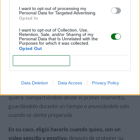
mismo tiempo, la actriz comparte una noticia que
pertenece a su vida más íntima: la llegada de un
I want to opt-out of processing my
Personal Data for Targeted Advertising.
nuevo bebé.
Opted In
I want to opt-out of Collection, Use,
Una combinación muy especial de carrera,
Retention, Sale, and/or Sharing of my
Personal Data that Is Unrelated with the
maternidad y madurez personal.
Purposes for which it was collected.
Opted Out
CONFIRM
Una maternidad vivida a su manera
Anne Hathaway ha vuelto a demostrar que cada
Data Deletion
Data Access
Privacy Policy
mujer tiene derecho a vivir su embarazo como
quiera: compartiéndolo desde el primer momento,
guardándolo durante un tiempo o anunciándolo solo
cuando se siente preparada.
En su caso, eligió hacerlo cuando quiso, con un
video sencillo y emotivo
, después de proteger su