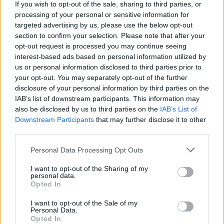
todavía duelen.
If you wish to opt-out of the sale, sharing to third parties, or
processing of your personal or sensitive information for
targeted advertising by us, please use the below opt-out
section to confirm your selection. Please note that after your
Anne Hathaway, embarazada a los 43 y
opt-out request is processed you may continue seeing
en un gran momento profesional
interest-based ads based on personal information utilized by
us or personal information disclosed to third parties prior to
El anuncio llega, además, en un momento muy
your opt-out. You may separately opt-out of the further
disclosure of your personal information by third parties on the
potente para la actriz. Anne Hathaway vive una
IAB’s list of downstream participants. This information may
etapa profesional intensa, con el regreso de uno de
also be disclosed by us to third parties on the
IAB’s List of
sus papeles más queridos: Andy Sachs en
El diablo
Downstream Participants
that may further disclose it to other
third parties.
viste a la Moda 2.
Personal Data Processing Opt Outs
La secuela recupera el universo de
Runway
, Miranda
Priestly y la moda como escenario de ambición, poder
I want to opt-out of the Sharing of my
personal data.
y transformación personal. Para muchas
Opted In
espectadoras, ver de nuevo a Hathaway en este
I want to opt-out of the Sale of my
papel ha sido todo un viaje nostálgico. Y ahora, casi al
Personal Data.
Opted In