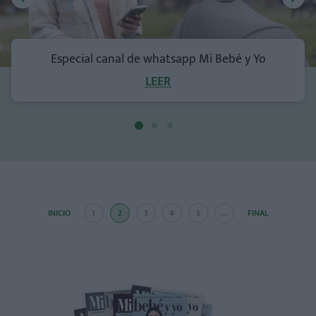
Especial canal de whatsapp Mi Bebé y Yo
LEER
INICIO
1
2
3
4
5
...
FINAL