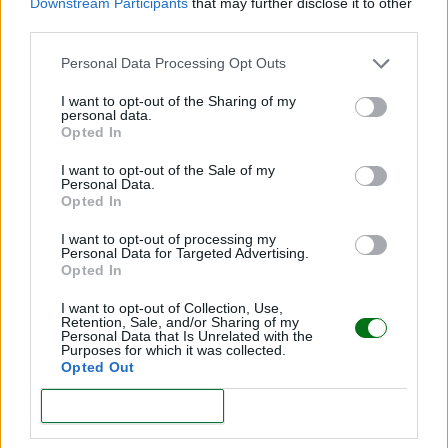
Downstream Participants
that may further disclose it to other
third parties.
¿Pantallas antes de los dos años? Una revisión
Personal Data Processing Opt Outs
científica recomienda evitarlas en esta etapa
I want to opt-out of the Sharing of my
personal data.
LEER
Opted In
I want to opt-out of the Sale of my
Personal Data.
Opted In
NOTICIAS
I want to opt-out of processing my
Personal Data for Targeted Advertising.
Opted In
I want to opt-out of Collection, Use,
Retention, Sale, and/or Sharing of my
Personal Data that Is Unrelated with the
Purposes for which it was collected.
Opted Out
CONFIRM
Mueren dos bebés gemelas en Francia durante
la ola de calor; investigan si las altas