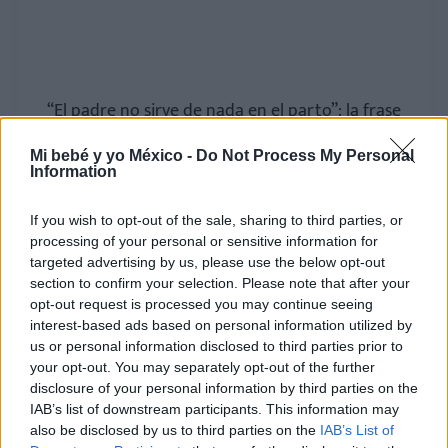
“El padre no sirve de nada en el parto”: la frase
que ha indignado tras la decisión de Jeremy
Mi bebé y yo México -
Do Not Process My Personal
Doku de dejar el Mundial para ver nacer a su
Information
hijo
LEER
If you wish to opt-out of the sale, sharing to third parties, or
processing of your personal or sensitive information for
targeted advertising by us, please use the below opt-out
section to confirm your selection. Please note that after your
NOTICIAS
opt-out request is processed you may continue seeing
interest-based ads based on personal information utilized by
us or personal information disclosed to third parties prior to
your opt-out. You may separately opt-out of the further
disclosure of your personal information by third parties on the
IAB’s list of downstream participants. This information may
also be disclosed by us to third parties on the
IAB’s List of