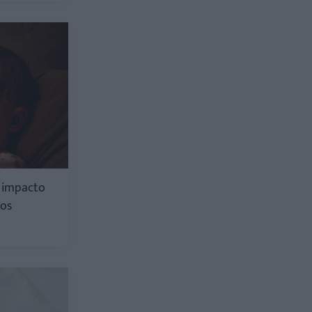
u impacto
ños