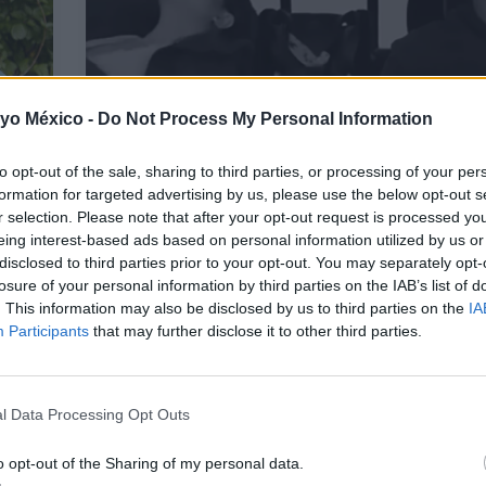
 yo México -
Do Not Process My Personal Information
ma
“¡La cabeza ya está fuera!”: el impresionante
to opt-out of the sale, sharing to third parties, or processing of your per
o
emergencia en un coche que está emocio
formation for targeted advertising by us, please use the below opt-out s
miles de madres
r selection. Please note that after your opt-out request is processed y
eing interest-based ads based on personal information utilized by us or
LEER
disclosed to third parties prior to your opt-out. You may separately opt-
losure of your personal information by third parties on the IAB’s list of
. This information may also be disclosed by us to third parties on the
IA
Participants
that may further disclose it to other third parties.
NOTICIAS
l Data Processing Opt Outs
o opt-out of the Sharing of my personal data.