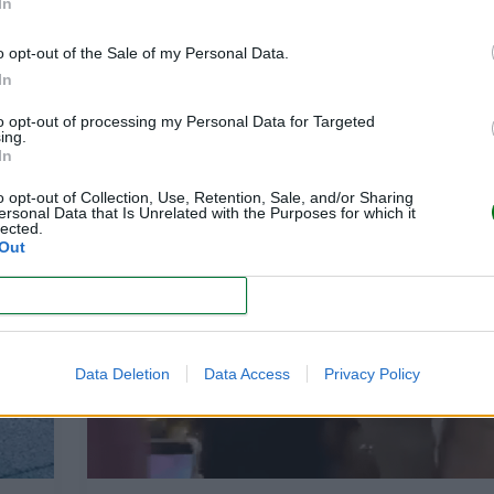
In
o opt-out of the Sale of my Personal Data.
In
que
Un streamer retransmite el parto de su muj
de
23 horas y hace publicidad mientras sufr
to opt-out of processing my Personal Data for Targeted
ing.
hemorragia
In
LEER
o opt-out of Collection, Use, Retention, Sale, and/or Sharing
ersonal Data that Is Unrelated with the Purposes for which it
lected.
Out
NOTICIAS
CONFIRM
Data Deletion
Data Access
Privacy Policy