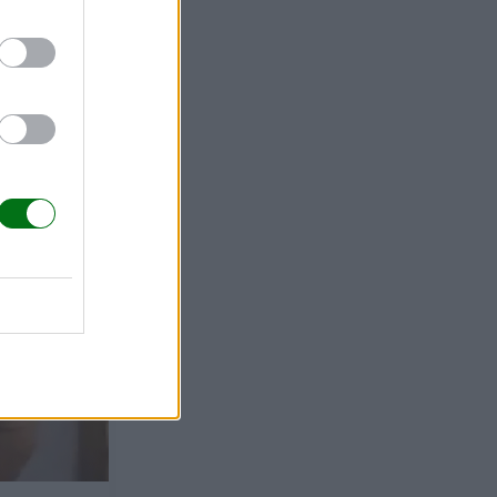
er durante
e una