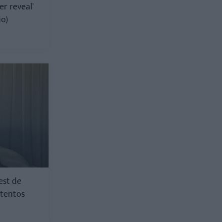
er reveal'
ho)
est de
ntentos