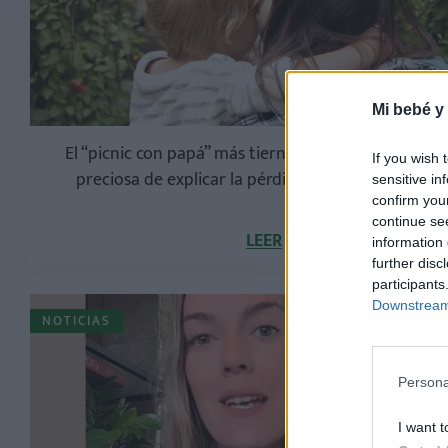
Mi bebé y
El “picnic con papá” más tierno y emotivo: una for
If you wish 
preciosa de explicar la pérdida a un niño pequeñ
sensitive in
confirm you
continue se
LEER
information 
further disc
participants
Downstream 
NOTICIAS
Persona
I want t