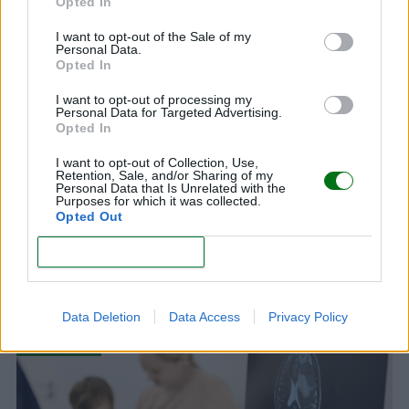
Opted In
NOTICIAS
I want to opt-out of the Sale of my
Personal Data.
Opted In
I want to opt-out of processing my
Personal Data for Targeted Advertising.
Opted In
I want to opt-out of Collection, Use,
Retention, Sale, and/or Sharing of my
Personal Data that Is Unrelated with the
Purposes for which it was collected.
¿Por qué nunca darle sal a un bebé antes de los
Opted Out
12 meses? Esto dicen los pediatras
CONFIRM
LEER
Data Deletion
Data Access
Privacy Policy
NOTICIAS