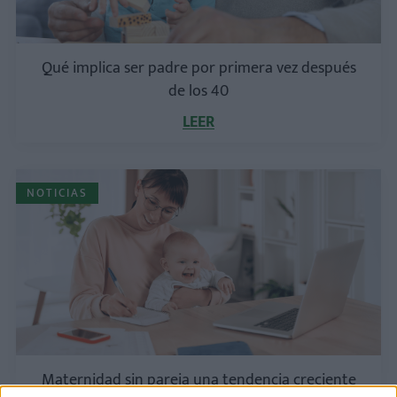
Qué implica ser padre por primera vez después
de los 40
LEER
NOTICIAS
Maternidad sin pareja una tendencia creciente