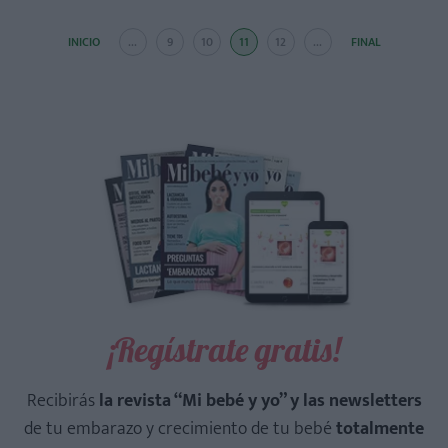
INICIO
...
9
10
11
12
...
FINAL
¡Regístrate gratis!
Recibirás
la revista “Mi bebé y yo” y las newsletters
de tu embarazo y crecimiento de tu bebé
totalmente