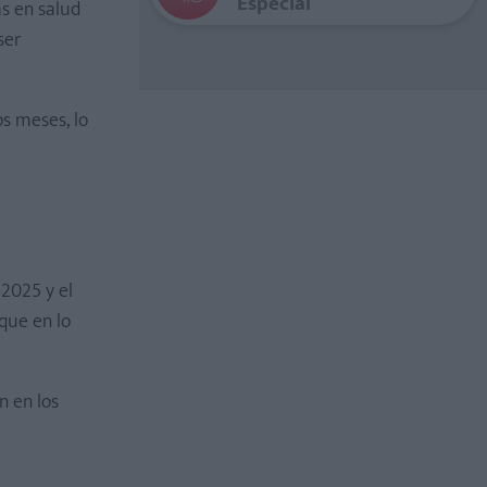
Especial
s en salud
ser
os meses, lo
 2025 y el
que en lo
n en los