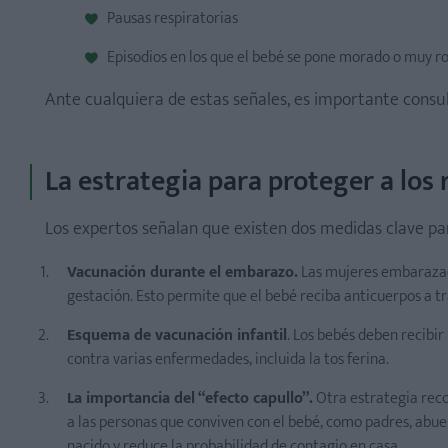
Pausas respiratorias
Episodios en los que el bebé se pone morado o muy ro
Ante cualquiera de estas señales, es importante consul
La estrategia para proteger a los 
Los expertos señalan que existen dos medidas clave par
Vacunación durante el embarazo.
Las mujeres embarazada
gestación. Esto permite que el bebé reciba anticuerpos a t
Esquema de vacunación infantil
. Los bebés deben recibir
contra varias enfermedades, incluida la tos ferina.
La importancia del “efecto capullo”.
Otra estrategia reco
a las personas que conviven con el bebé, como padres, abue
nacido y reduce la probabilidad de contagio en casa.