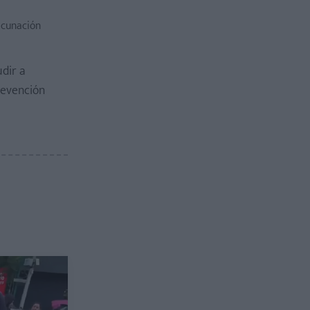
acunación
udir a
revención