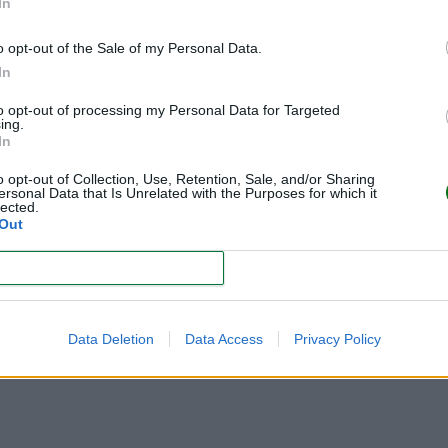
In
rganos vitales
o opt-out of the Sale of my Personal Data.
tad para respirar
In
ento extremo
to opt-out of processing my Personal Data for Targeted
ing.
In
entos ante cualquier síntoma respiratorio persistente.
o opt-out of Collection, Use, Retention, Sale, and/or Sharing
ersonal Data that Is Unrelated with the Purposes for which it
lected.
gnorar
Out
CONFIRM
on ataques de tos intensos. Al inicio puede parecer un resfr
Data Deletion
Data Access
Privacy Policy