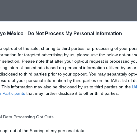
 infección causada por la bacteria Bordetella pertussis. Se t
na persona infectada tose o estornuda.
 yo México -
Do Not Process My Personal Information
ripe o una tos persistente, pero en los bebés puede converti
to opt-out of the sale, sharing to third parties, or processing of your per
tos pueden contagiar a los recién nacidos sin saber que est
formation for targeted advertising by us, please use the below opt-out s
r selection. Please note that after your opt-out request is processed y
eing interest-based ads based on personal information utilized by us or
disclosed to third parties prior to your opt-out. You may separately opt-
losure of your personal information by third parties on the IAB’s list of
nerables
. This information may also be disclosed by us to third parties on the
IA
Participants
that may further disclose it to other third parties.
n año son los más expuestos, ya que su sistema inmunológico
acunación. Entre las complicaciones que puede provocar la t
l Data Processing Opt Outs
o opt-out of the Sharing of my personal data.
ar por unos segundos