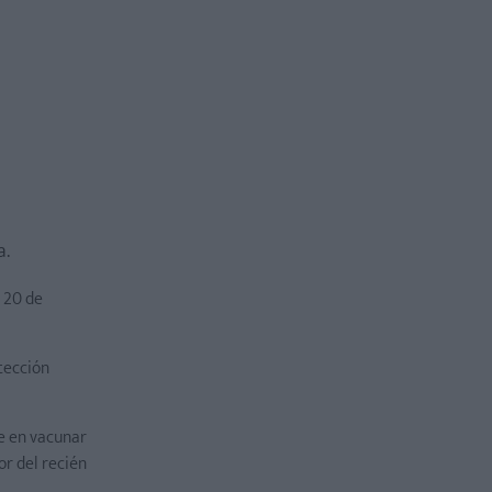
a.
 20 de
otección
te en vacunar
or del recién