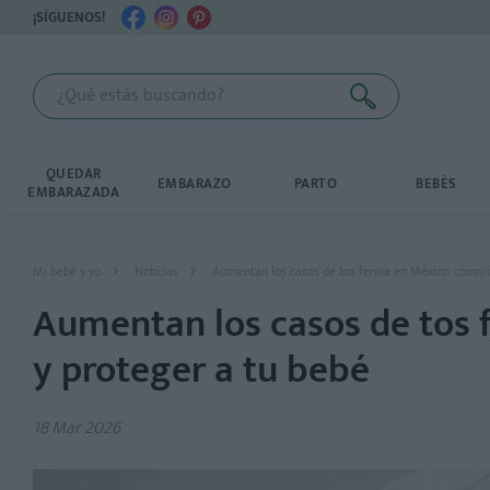
¡SÍGUENOS!
QUEDAR
EMBARAZO
PARTO
BEBÉS
EMBARAZADA
Mi bebé y yo
Noticias
Aumentan los casos de tos ferina en México: cómo id
Aumentan los casos de tos f
y proteger a tu bebé
18 Mar 2026