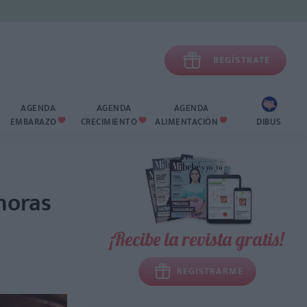

REGÍSTRATE
AGENDA
AGENDA
AGENDA
EMBARAZO
CRECIMIENTO
ALIMENTACIÓN
DIBUS



horas
¡Recibe la revista gratis!
REGISTRARME