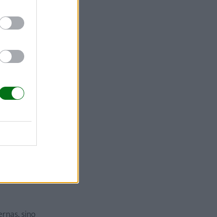
 reales que
co. A veces
tra muy
 creador fue
ernas, sino