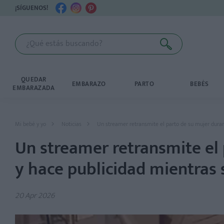
¡SÍGUENOS!
QUEDAR
EMBARAZO
PARTO
BEBÉS
EMBARAZADA
Mi bebé y yo
Noticias
Un streamer retransmite el parto de su mujer dura
Un streamer retransmite el 
y hace publicidad mientras
20 Apr 2026