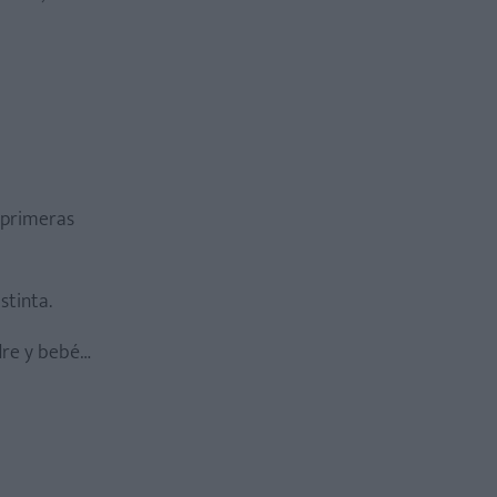
 primeras
stinta.
dre y bebé…