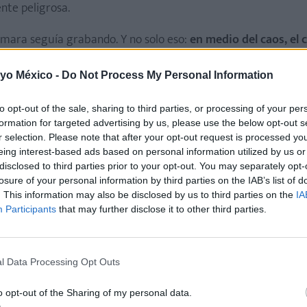
nte peligrosa.
cámara seguía grabando. Y no solo eso:
en medio del caos, el 
añales.
 yo México -
Do Not Process My Personal Information
o y se convierte en espectáculo
to opt-out of the sale, sharing to third parties, or processing of your per
formation for targeted advertising by us, please use the below opt-out s
r selection. Please note that after your opt-out request is processed y
esárea— saben que no es una escena de película. Es vulnerab
eing interest-based ads based on personal information utilized by us or
a.
disclosed to third parties prior to your opt-out. You may separately opt-
losure of your personal information by third parties on the IAB’s list of
 casi un día entero de contracciones, con una hemorragia ac
. This information may also be disclosed by us to third parties on the
IA
Participants
that may further disclose it to other third parties.
esconocidos.
¿dónde está el límite?
l Data Processing Opt Outs
o opt-out of the Sharing of my personal data.
 realidad del parto”