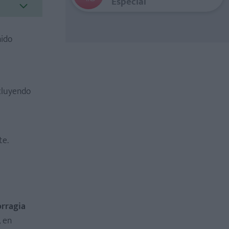
Especial
nido
cluyendo
te.
orragia
, en