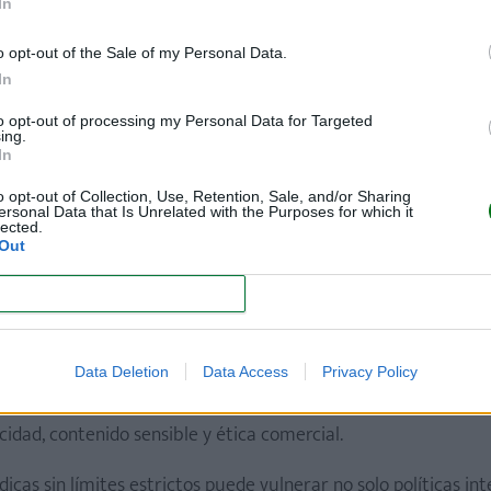
In
 decidido compartir la experiencia
para mostrar los riesgos
o opt-out of the Sale of my Personal Data.
In
to opt-out of processing my Personal Data for Targeted
s puede ayudar a desmontar mitos. El parto no siempre es idíli
ing.
In
o opt-out of Collection, Use, Retention, Sale, and/or Sharing
ión, sino a la monetización. Porque una cosa es compartir y o
ersonal Data that Is Unrelated with the Purposes for which it
lected.
soporte publicitario
.
Out
CONFIRM
 ha sido rápida
Data Deletion
Data Access
Privacy Policy
ó el video lo eliminaron tras una avalancha de denuncias
. El
dad, contenido sensible y ética comercial.
cas sin límites estrictos puede vulnerar no solo políticas int