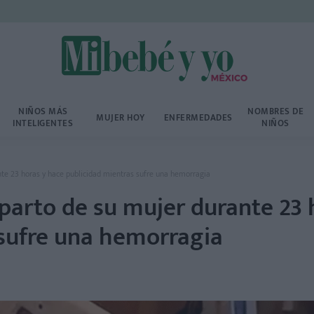
NIÑOS MÁS
NOMBRES DE
MUJER HOY
ENFERMEDADES
INTELIGENTES
NIÑOS
nte 23 horas y hace publicidad mientras sufre una hemorragia
parto de su mujer durante 23 
 sufre una hemorragia