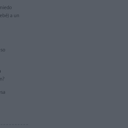
 miedo
bebé) a un
uso
n
ón?
esa