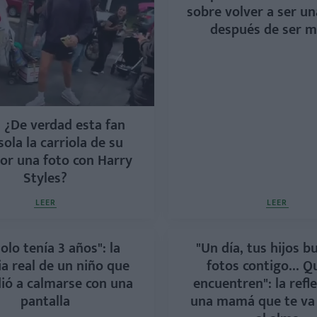
sobre volver a ser u
después de ser 
 | ¿De verdad esta fan
sola la carriola de su
or una foto con Harry
Styles?
LEER
LEER
olo tenía 3 años": la
"Un día, tus hijos b
ia real de un niño que
fotos contigo... Q
ió a calmarse con una
encuentren": la refl
pantalla
una mamá que te va 