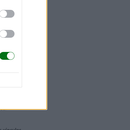
elan, los
r un lugar
ino como
a ni si
ontacto
licaciones
 del