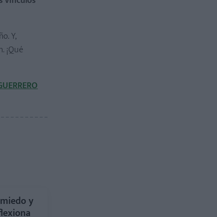
os vínculos
o. Y,
n. ¡Qué
 GUERRERO
 miedo y
flexiona