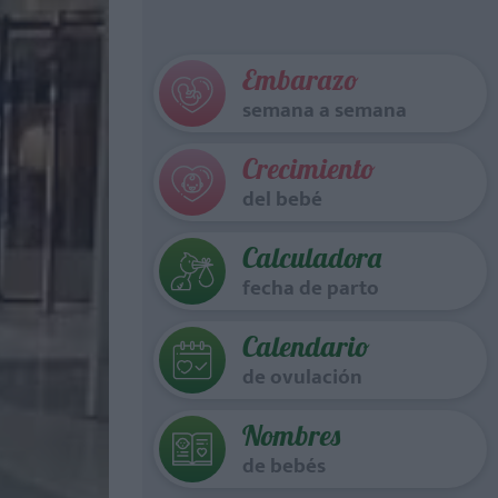
Embarazo
semana a semana
Crecimiento
del bebé
Calculadora
fecha de parto
Calendario
de ovulación
Nombres
de bebés