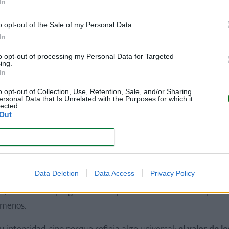
In
ostenido en el tiempo.
o opt-out of the Sale of my Personal Data.
gos a partir de quienes están ahí cada día: quienes los consu
In
or eso,
figuras como una niñera o cuidadora pueden ocupa
to opt-out of processing my Personal Data for Targeted
rcano.
ing.
In
ina, los niños no lo interpretan como un cambio práctico, s
o opt-out of Collection, Use, Retention, Sale, and/or Sharing
ersonal Data that Is Unrelated with the Purposes for which it
lected.
Out
rramientas para comprender por qué alguien importante se v
as que muestra el video: llanto inconsolable, necesidad de c
CONFIRM
Data Deletion
Data Access
Privacy Policy
estas situaciones deben acompañarse con sensibilidad
: exp
ble, transiciones progresivas. Despedirse también forma parte
 menos.