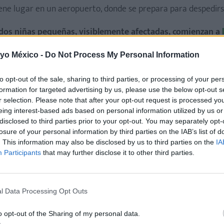
ene lugar en un aeropuerto, donde se prepara para despedirs
dos niñas pequeñas, visiblemente afectadas, comienzan a
u nombre, incapaces de asumir la despedida.
 yo México -
Do Not Process My Personal Information
omo intentando retenerla
. Poco después, otros niños de la fam
to opt-out of the sale, sharing to third parties, or processing of your per
abrazo.
formation for targeted advertising by us, please use the below opt-out s
r selection. Please note that after your opt-out request is processed y
ras se seca las lágrimas
. El padre de los niños está present
eing interest-based ads based on personal information utilized by us or
construido durante estos años.
disclosed to third parties prior to your opt-out. You may separately opt-
losure of your personal information by third parties on the IAB’s list of
: tras cinco años cuidándolos, se marcha; pero los niños no
. This information may also be disclosed by us to third parties on the
IA
Participants
that may further disclose it to other third parties.
render a soltar
l Data Processing Opt Outs
o opt-out of the Sharing of my personal data.
idad profunda de la infancia:
los vínculos afectivos no enti