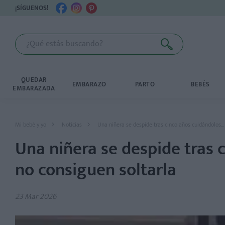
¡SÍGUENOS!
QUEDAR
EMBARAZO
PARTO
BEBÉS
EMBARAZADA
Mi bebé y yo
Noticias
Una niñera se despide tras cinco años cuidándolos… 
Una niñera se despide tras 
no consiguen soltarla
23 Mar 2026