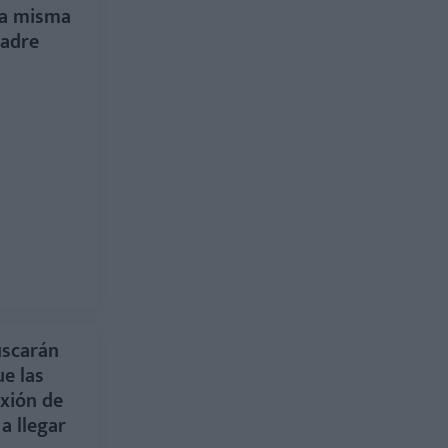
na misma
madre
uscarán
ue las
exión de
a llegar