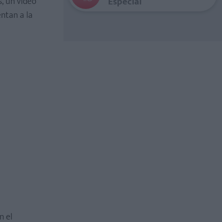
Especial
, un video
ntan a la
en el