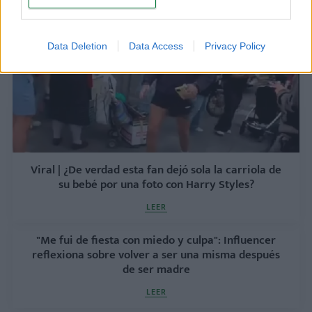
Data Deletion
Data Access
Privacy Policy
Viral | ¿De verdad esta fan dejó sola la carriola de
su bebé por una foto con Harry Styles?
LEER
"Me fui de fiesta con miedo y culpa": Influencer
reflexiona sobre volver a ser una misma después
de ser madre
LEER