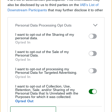
also be disclosed by us to third parties on the
IAB’s List of
UN BEBÉ SE ESCAPA DE LA ESCUELA INFANTIL Y LO
Downstream Participants
that may further disclose it to other
ENCUENTRAN GATEANDO EN UN CAMINO
third parties.
Personal Data Processing Opt Outs
I want to opt-out of the Sharing of my
personal data.
Opted In
Te puede interesar…
I want to opt-out of the Sale of my
Personal Data.
Opted In
Hablar al bebé en dos idiomas desde el
I want to opt-out of processing my
nacimiento: ¿le beneficia o lo confunde?
Personal Data for Targeted Advertising.
Opted In
LEER
I want to opt-out of Collection, Use,
Retention, Sale, and/or Sharing of my
"No entendía que era mi hijo": despertó del coma
Personal Data that Is Unrelated with the
sin recordar que había dado a luz. ¿Qué pasó?
Purposes for which it was collected.
Opted Out
LEER
CONFIRM