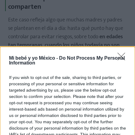
comparten
Este caso refleja algo que muchas madres y padres
se plantean en el día a día: hasta qué punto hay que
controlar para evitar riesgos, sobre todo
en edades
tan tempranas
,
cuando los niños todavía no son
conscientes del peligro.
Mi bebé y yo México -
Do Not Process My Personal
Information
Lo que para unos es una medida imprescindible, para
otros puede parecer excesiva. Y probablemente,
If you wish to opt-out of the sale, sharing to third parties, or
como ocurre a menudo en crianza, no haya una única
processing of your personal or sensitive information for
targeted advertising by us, please use the below opt-out
respuesta.
section to confirm your selection. Please note that after your
opt-out request is processed you may continue seeing
El video sigue generando comentarios y opiniones
interest-based ads based on personal information utilized by
enfrentadas. ¿Te parece una forma adecuada de
us or personal information disclosed to third parties prior to
garantizar la seguridad en una excursión? ¿O crees
your opt-out. You may separately opt-out of the further
disclosure of your personal information by third parties on the
que debería hacerse de otra manera?
IAB’s list of downstream participants. This information may