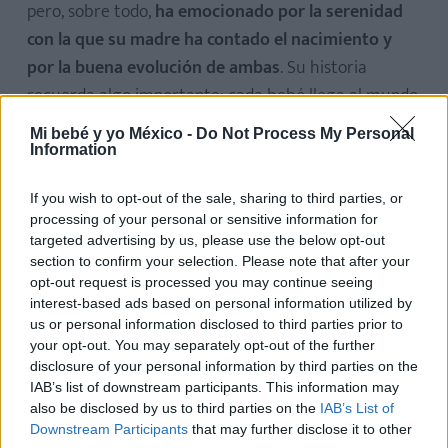
pero, sobre todo,
ha emocionado por la serenidad
con la que su madre ha contado el nacimiento y
por la buena evolución de ambas
. Su historia
recuerda algo importante: cada bebé llega al mundo
de una manera única, y lo esencial es que madre e
Mi bebé y yo México -
Do Not Process My Personal
hija estén acompañadas, cuidadas y en buenas
Information
manos.
If you wish to opt-out of the sale, sharing to third parties, or
processing of your personal or sensitive information for
A veces, detrás de una noticia que se hace viral,
targeted advertising by us, please use the below opt-out
también hay una oportunidad para aprender. En este
section to confirm your selection. Please note that after your
caso, la de hablar de la importancia de los controles
opt-out request is processed you may continue seeing
interest-based ads based on personal information utilized by
durante el embarazo, del seguimiento médico en los
us or personal information disclosed to third parties prior to
partos de riesgo y de esa mezcla de alivio y alegría
your opt-out. You may separately opt-out of the further
que se siente cuando, después de la incertidumbre,
disclosure of your personal information by third parties on the
IAB’s list of downstream participants. This information may
todo va bien.
also be disclosed by us to third parties on the
IAB’s List of
Downstream Participants
that may further disclose it to other