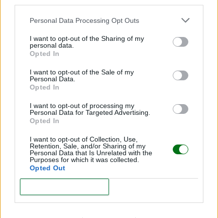
third parties.
Personal Data Processing Opt Outs
I want to opt-out of the Sharing of my
Te puede interesar…
personal data.
Opted In
Hablar al bebé en dos idiomas desde el
I want to opt-out of the Sale of my
Personal Data.
nacimiento: ¿le beneficia o lo confunde?
Opted In
LEER
I want to opt-out of processing my
Personal Data for Targeted Advertising.
"No entendía que era mi hijo": despertó del coma
Opted In
sin recordar que había dado a luz. ¿Qué pasó?
I want to opt-out of Collection, Use,
LEER
Retention, Sale, and/or Sharing of my
Personal Data that Is Unrelated with the
Purposes for which it was collected.
Opted Out
CONFIRM