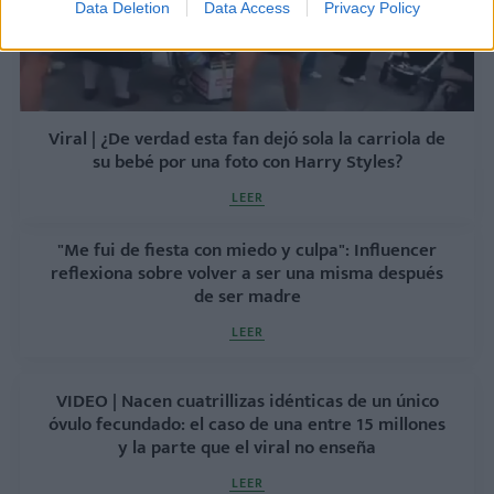
Data Deletion
Data Access
Privacy Policy
Viral | ¿De verdad esta fan dejó sola la carriola de
su bebé por una foto con Harry Styles?
LEER
"Me fui de fiesta con miedo y culpa": Influencer
reflexiona sobre volver a ser una misma después
de ser madre
LEER
VIDEO | Nacen cuatrillizas idénticas de un único
óvulo fecundado: el caso de una entre 15 millones
y la parte que el viral no enseña
LEER