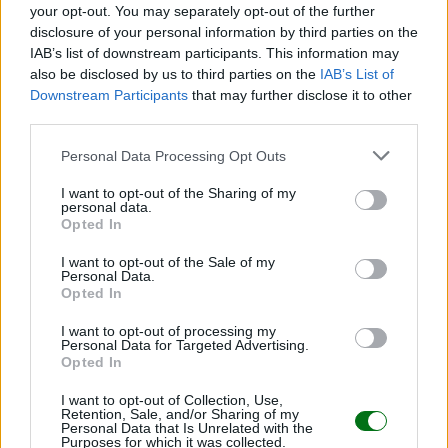
your opt-out. You may separately opt-out of the further
"No entendía que era mi hijo": despertó del coma
disclosure of your personal information by third parties on the
sin recordar que había dado a luz. ¿Qué pasó?
IAB’s list of downstream participants. This information may
also be disclosed by us to third parties on the
IAB’s List of
LEER
Downstream Participants
that may further disclose it to other
third parties.
Personal Data Processing Opt Outs
I want to opt-out of the Sharing of my
personal data.
Opted In
I want to opt-out of the Sale of my
Personal Data.
Opted In
I want to opt-out of processing my
Personal Data for Targeted Advertising.
Viral | ¿De verdad esta fan dejó sola la carriola de
Opted In
su bebé por una foto con Harry Styles?
I want to opt-out of Collection, Use,
LEER
Retention, Sale, and/or Sharing of my
Personal Data that Is Unrelated with the
Purposes for which it was collected.