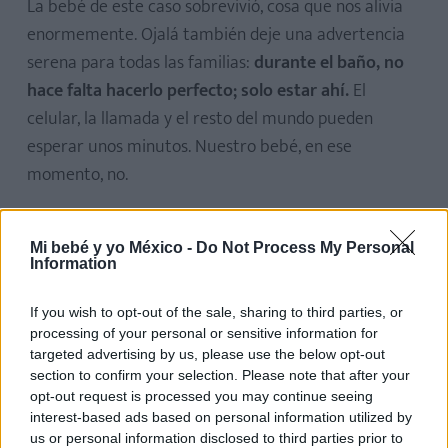
La bebé de este caso sobrevivió, cosa que nos alivia
enormemente. Ojalá también deje una advertencia
serena para todas las familias:
durante el baño, no
hace falta hacerlo perfecto; solo estar ahí.
El
celular, la llamada y el resto del mundo pueden
esperar unos minutos. Nuestro bebé, en ese
momento, no.
Mi bebé y yo México -
Do Not Process My Personal
Information
Te puede interesar…
If you wish to opt-out of the sale, sharing to third parties, or
processing of your personal or sensitive information for
targeted advertising by us, please use the below opt-out
Hablar al bebé en dos idiomas desde el
section to confirm your selection. Please note that after your
nacimiento: ¿le beneficia o lo confunde?
opt-out request is processed you may continue seeing
interest-based ads based on personal information utilized by
LEER
us or personal information disclosed to third parties prior to