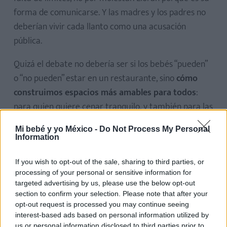
forma de comunicarse. Y las madres y los padres no
deberían vivir cada llanto como una acusación
pública.
Quizá el debate no debería ser si los bebés “pueden”
o “no pueden” estar en un restaurante, sino
cómo
construimos espacios más amables para todos
:
para quien quiere cenar tranquilo, y también para las
familias que están criando y que no desaparecen de
Mi bebé y yo México -
Do Not Process My Personal
la sociedad por tener un hijo.
Information
Sin juicio, sin dramatizar y sin convertir cada llanto en
If you wish to opt-out of the sale, sharing to third parties, or
una batalla. Las madres y los padres recientes ya
processing of your personal or sensitive information for
targeted advertising by us, please use the below opt-out
hacen bastante cada día. Y, a veces, lo único que
section to confirm your selection. Please note that after your
necesitan no es que alguien les diga que se queden
opt-out request is processed you may continue seeing
en casa, sino un poco de empatía.
interest-based ads based on personal information utilized by
us or personal information disclosed to third parties prior to