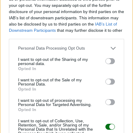
your opt-out. You may separately opt-out of the further
disclosure of your personal information by third parties on the
IAB’s list of downstream participants. This information may
also be disclosed by us to third parties on the
IAB’s List of
Downstream Participants
that may further disclose it to other
Te puede interesar…
third parties.
Personal Data Processing Opt Outs
I want to opt-out of the Sharing of my
personal data.
Opted In
I want to opt-out of the Sale of my
Personal Data.
Opted In
I want to opt-out of processing my
Personal Data for Targeted Advertising.
Opted In
¿Es bueno o malo hablar a los bebés con un
lenguaje y un tono "infantilizados"?
I want to opt-out of Collection, Use,
Retention, Sale, and/or Sharing of my
Personal Data that Is Unrelated with the
LEER