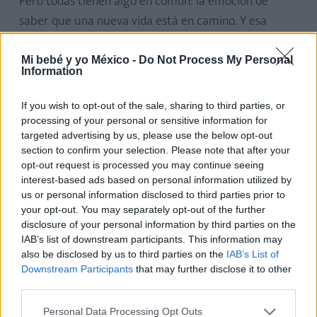
Pero todas tienen algo en común: la emoción de
saber que una nueva vida está en camino. Y esa
emoción, esa mezcla de risa, incredulidad y lágrimas
felices, es universal.
Mi bebé y yo México -
Do Not Process My Personal
Information
If you wish to opt-out of the sale, sharing to third parties, or
processing of your personal or sensitive information for
targeted advertising by us, please use the below opt-out
section to confirm your selection. Please note that after your
Te puede interesar…
opt-out request is processed you may continue seeing
interest-based ads based on personal information utilized by
us or personal information disclosed to third parties prior to
your opt-out. You may separately opt-out of the further
disclosure of your personal information by third parties on the
IAB’s list of downstream participants. This information may
also be disclosed by us to third parties on the
IAB’s List of
Downstream Participants
that may further disclose it to other
third parties.
Personal Data Processing Opt Outs