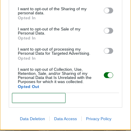
I want to opt-out of the Sharing of my
¿Es bueno o malo hablar a los bebés con un
personal data.
Opted In
lenguaje y un tono "infantilizados"?
I want to opt-out of the Sale of my
LEER
Personal Data.
Opted In
Hablar al bebé en dos idiomas desde el
nacimiento: ¿le beneficia o lo confunde?
I want to opt-out of processing my
Personal Data for Targeted Advertising.
Opted In
LEER
I want to opt-out of Collection, Use,
Retention, Sale, and/or Sharing of my
"No entendía que era mi hijo": despertó del coma
Personal Data that Is Unrelated with the
Purposes for which it was collected.
sin recordar que había dado a luz. ¿Qué pasó?
Opted Out
LEER
CONFIRM
Data Deletion
Data Access
Privacy Policy