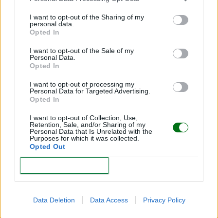
Una reflexión con la que muchas
I want to opt-out of the Sharing of my
personal data.
madres se han sentido reflejadas
Opted In
I want to opt-out of the Sale of my
Probablemente, ahí está la razón por la que las
Personal Data.
Opted In
palabras de Ellen Pompeo han emocionado tanto.
Porque ponen nombre a una sensación que muchas
I want to opt-out of processing my
Personal Data for Targeted Advertising.
mujeres experimentan al convertirse en madres:
la
Opted In
de vivir con el corazón repartido entre muchos
I want to opt-out of Collection, Use,
lugares a la vez.
Retention, Sale, and/or Sharing of my
Personal Data that Is Unrelated with the
Purposes for which it was collected.
La maternidad transforma prioridades, emociones y
Opted Out
también la forma de relacionarse con una misma. Y
CONFIRM
aunque a veces implique renunciar a llegar a todo
como antes, muchas mujeres descubren en ese
proceso una fortaleza, una sensibilidad y una
Data Deletion
Data Access
Privacy Policy
capacidad de adaptación que no sabían que tenían.