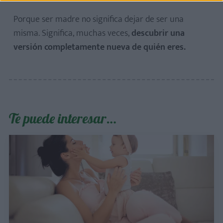
Porque ser madre no significa dejar de ser una
misma. Significa, muchas veces,
descubrir una
versión completamente nueva de quién eres.
Te puede interesar…