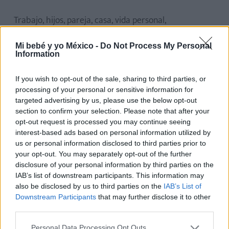
Trabajo, hijos, pareja, casa, vida personal,
expectativas sociales…
Muchas mujeres sienten que
Mi bebé y yo México -
Do Not Process My Personal
deben rendir igual que antes en todos los ámbitos
,
Information
aunque su vida haya cambiado por completo.
If you wish to opt-out of the sale, sharing to third parties, or
Sin embargo,
cada vez más voces defienden una
processing of your personal or sensitive information for
maternidad más realista y menos exigente.
Una
targeted advertising by us, please use the below opt-out
section to confirm your selection. Please note that after your
maternidad en la que también haya espacio para
opt-out request is processed you may continue seeing
reconocer el cansancio, las contradicciones y la
interest-based ads based on personal information utilized by
necesidad de bajar el ritmo.
us or personal information disclosed to third parties prior to
your opt-out. You may separately opt-out of the further
Porque, quizá, convertirse en madre también implica
disclosure of your personal information by third parties on the
IAB’s list of downstream participants. This information may
entender que ya
no se trata de hacerlo todo
also be disclosed by us to third parties on the
IAB’s List of
perfecto, sino de aprender a encontrar un nuevo
Downstream Participants
that may further disclose it to other
equilibrio.
third parties.
Personal Data Processing Opt Outs